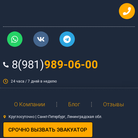
Перейти
к
содержимому
W
V
T
h
k
e
a
l
t
e
8(981)
989-06-00
s
g
a
r
p
a
24 часа / 7 дней в неделю
p
m
О Компании
Блог
Отзывы
Круглосуточно | Санкт-Петербург, Ленинградская обл.
СРОЧНО ВЫЗВАТЬ ЭВАКУАТОР