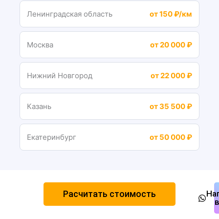
Ленинградская область
от 150 ₽/км
Москва
от 20 000 ₽
Нижний Новгород
от 22 000 ₽
Казань
от 35 500 ₽
Екатеринбург
от 50 000 ₽
Расчитать стоимость
На
в