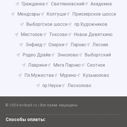
Гражданка
Светлановский
Академка
Мендсары
Колтуши
Приозерское шоссе
Выборгское шоссе
пр.Художников
Мистолов
Токсово
Новое Девяткино
Энфилд
Озерки
Парнас
Лесная
Родео Драйв
Энколово
Выборгский
Лаврики
Мега Парнас
Скотное
Пл.Мужества
Мурино
Кузьмолово
пр.Науки
Лесколово
© 2026 evikspb.ru | Все права защищены
Способы оплаты: