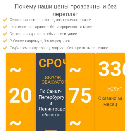
Почему наши цены прозрачны и без
переплат
Фиксированные тарифы: подача + стоимость за км
Цена известна заранее — без «сюрпризов» на месте
Без скрытых доплат за обычные ситуации
Работаем напрямую, без посредников
Подбираем эвакуатор под задачу — без переплаты за лишнее
СРОЧНЫЙ
~
~
33
ВЫЗОВ
ЭВАКУАТОРА
20
75
УСЛУГ
По Санкт-
Петербургу
Оказано за
и
месяц
Ленинградской
~
~
области