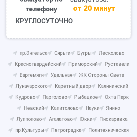
от 20 минут
телефону
КРУГЛОСУТОЧНО
пр.Энгельса
Сярьги
Бугры
Лесколово
Красногвардейский
Приморский
Руставели
Вартемяги
Удельная
ЖК Стороны Света
Луначарского
Каретный двор
Калининский
Кудрово
Парголово
Рыбацкое
Охта Парк
Невский
Капитолово
Науки
Янино
Лупполово
Агалатово
Юкки
Пискаревка
пр.Культуры
Петроградка
Политехническая