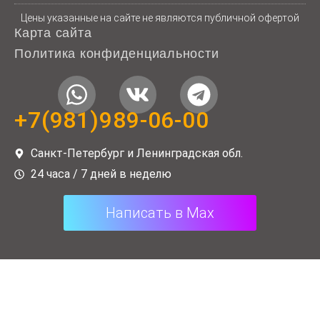
Цены указанные на сайте не являются публичной офертой
Карта сайта
Политика конфиденциальности
W
V
T
h
k
e
+7(981)989-06-00
a
l
t
e
Санкт-Петербург и Ленинградская обл.
s
g
24 часа / 7 дней в неделю
a
r
Написать в Max
p
a
p
m