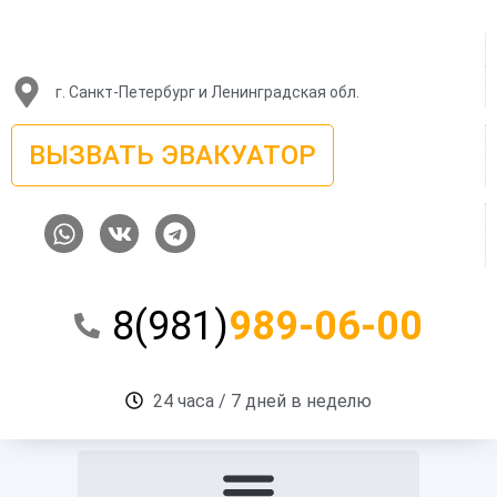
Перейти
к
содержимому
г. Санкт-Петербург и Ленинградская обл.
ВЫЗВАТЬ ЭВАКУАТОР
W
V
T
h
k
e
a
l
t
e
8(981)
989-06-00
s
g
a
r
p
a
p
m
24 часа / 7 дней в неделю