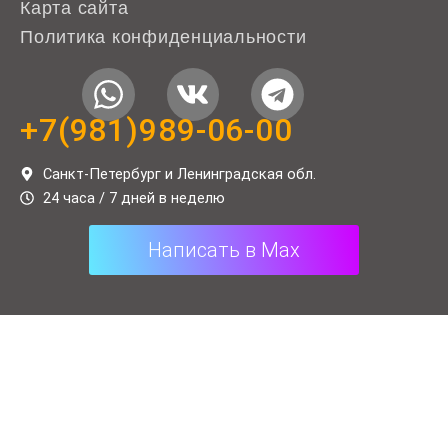
Карта сайта
Политика конфиденциальности
W
V
T
h
k
e
+7(981)989-06-00
a
l
t
e
Санкт-Петербург и Ленинградская обл.
24 часа / 7 дней в неделю
s
g
a
r
Написать в Max
p
a
p
m