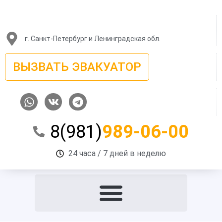
Перейти
к
содержимому
г. Санкт-Петербург и Ленинградская обл.
ВЫЗВАТЬ ЭВАКУАТОР
W
V
T
h
k
e
a
l
8(981)
989-06-00
t
e
s
g
a
r
24 часа / 7 дней в неделю
p
a
p
m