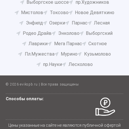
Выборгское шоссе
пр.Художников
Мистолов
Токсово
Новое Девяткино
Энфилд
Озерки
Парнас
Лесная
Родео Драйв
Энколово
Выборгский
Лаврики
Мега Парнас
Скотное
Пл.Мужества
Мурино
Кузьмолово
пр.Науки
Лесколово
© 2026 evikspb.ru | Все права защищены
Способы оплаты:
Цены указанные на сайте не являются публичной офертой