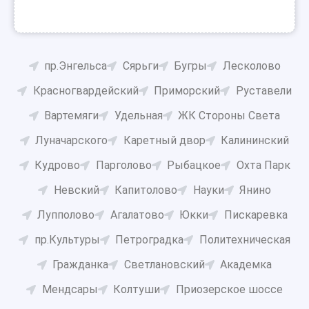
пр.Энгельса
Сярьги
Бугры
Лесколово
Красногвардейский
Приморский
Руставели
Вартемяги
Удельная
ЖК Стороны Света
Луначарского
Каретный двор
Калининский
Кудрово
Парголово
Рыбацкое
Охта Парк
Невский
Капитолово
Науки
Янино
Лупполово
Агалатово
Юкки
Пискаревка
пр.Культуры
Петроградка
Политехническая
Гражданка
Светлановский
Академка
Мендсары
Колтуши
Приозерское шоссе