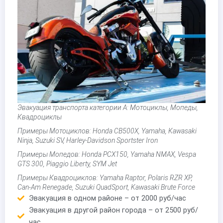
Эвакуация транспорта категории А: Мотоциклы, Мопеды,
Квадроциклы
Примеры Мотоциклов: Honda CB500X, Yamaha, Kawasaki
Ninja, Suzuki SV, Harley-Davidson Sportster Iron
Примеры Мопедов: Honda PCX150, Yamaha NMAX, Vespa
GTS 300, Piaggio Liberty, SYM Jet
Примеры Квадроциклов: Yamaha Raptor, Polaris RZR XP,
Can-Am Renegade, Suzuki QuadSport, Kawasaki Brute Force
Эвакуация в одном районе – от 2000 руб/час
Эвакуация в другой район города – от 2500 руб/
час