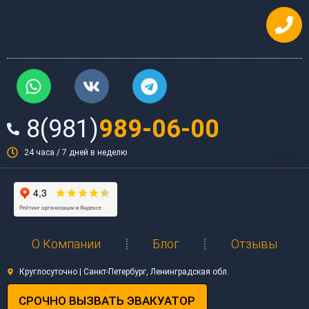
Перейти
к
содержимому
W
V
T
h
k
e
a
l
8(981)
989-06-00
t
e
s
g
24 часа / 7 дней в неделю
a
r
p
a
p
m
О Компании
Блог
Отзывы
Круглосуточно | Санкт-Петербург, Ленинградская обл.
СРОЧНО ВЫЗВАТЬ ЭВАКУАТОР