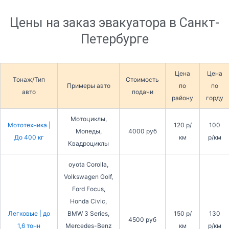
Цены на заказ эвакуатора в Санкт-
Петербурге
Цена
Цена
Тонаж/Тип
Стоимость
Примеры авто
по
по
авто
подачи
району
горду
Мотоциклы,
Мототехника |
120 р/
100
Мопеды,
4000 руб
До 400 кг
км
р/км
Квадроциклы
oyota Corolla,
Volkswagen Golf,
Ford Focus,
Honda Civic,
Легковые | до
BMW 3 Series,
150 р/
130
4500 руб
1,6 тонн
Mercedes-Benz
км
р/км