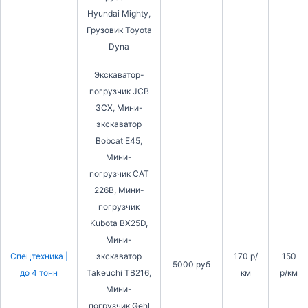
Hyundai Mighty,
Грузовик Toyota
Dyna
Экскаватор-
погрузчик JCB
3CX, Мини-
экскаватор
Bobcat E45,
Мини-
погрузчик CAT
226B, Мини-
погрузчик
Kubota BX25D,
Мини-
Спецтехника |
экскаватор
170 р/
150
5000 руб
до 4 тонн
Takeuchi TB216,
км
р/км
Мини-
погрузчик Gehl