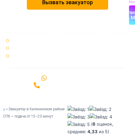
Вызвать эвакуатор
Max
Напи
в M
Круглосуточно 24 / 7 🌞🌚
25 минут ⏳ среднее время подачи эвакуатора
Срочный ⚡ вызов эвакуатора по Санкт-Петербургу и области
Написать в WhatsApp
Позвонить +7(981)989-06-00
⌂
»
Эвакуатор в Калининском районе
СПб — подача от 15–20 минут
(
6
оценок,
среднее:
4,33
из 5)