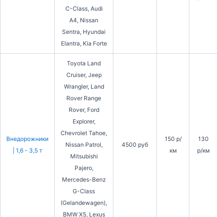
C-Class, Audi
A4, Nissan
Sentra, Hyundai
Elantra, Kia Forte
Toyota Land
Cruiser, Jeep
Wrangler, Land
Rover Range
Rover, Ford
Explorer,
Chevrolet Tahoe,
Внедорожники
150 р/
130
Nissan Patrol,
4500 руб
| 1,6 - 3,5 т
км
р/км
Mitsubishi
Pajero,
Mercedes-Benz
G-Class
(Gelandewagen),
BMW X5, Lexus