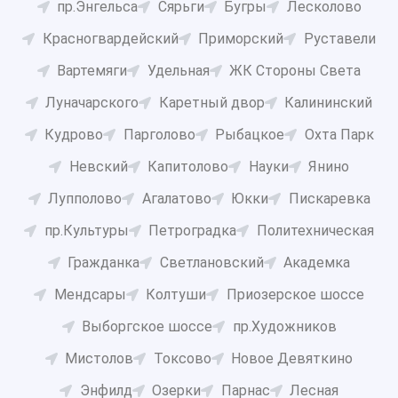
пр.Энгельса
Сярьги
Бугры
Лесколово
Красногвардейский
Приморский
Руставели
Вартемяги
Удельная
ЖК Стороны Света
Луначарского
Каретный двор
Калининский
Кудрово
Парголово
Рыбацкое
Охта Парк
Невский
Капитолово
Науки
Янино
Лупполово
Агалатово
Юкки
Пискаревка
пр.Культуры
Петроградка
Политехническая
Гражданка
Светлановский
Академка
Мендсары
Колтуши
Приозерское шоссе
Выборгское шоссе
пр.Художников
Мистолов
Токсово
Новое Девяткино
Энфилд
Озерки
Парнас
Лесная