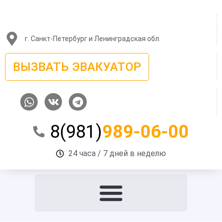
Перейти
к
содержимому
г. Санкт-Петербург и Ленинградская обл.
ВЫЗВАТЬ ЭВАКУАТОР
W
V
T
h
k
e
a
l
8(981)
989-06-00
t
e
s
g
a
r
24 часа / 7 дней в неделю
p
a
p
m