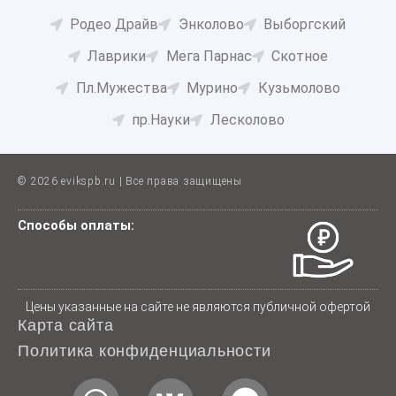
Родео Драйв
Энколово
Выборгский
Лаврики
Мега Парнас
Скотное
Пл.Мужества
Мурино
Кузьмолово
пр.Науки
Лесколово
© 2026 evikspb.ru | Все права защищены
Способы оплаты:
Цены указанные на сайте не являются публичной офертой
Карта сайта
Политика конфиденциальности
W
V
T