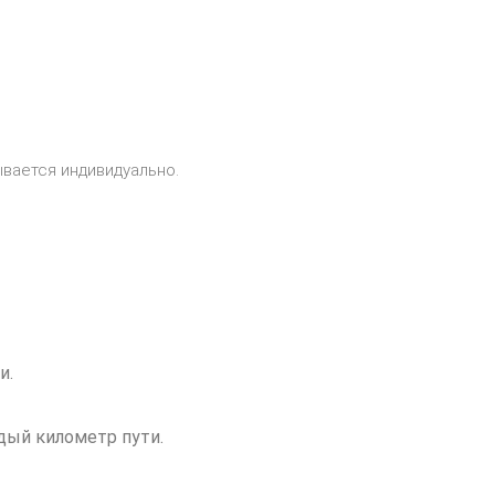
ывается индивидуально.
и.
ждый километр пути.