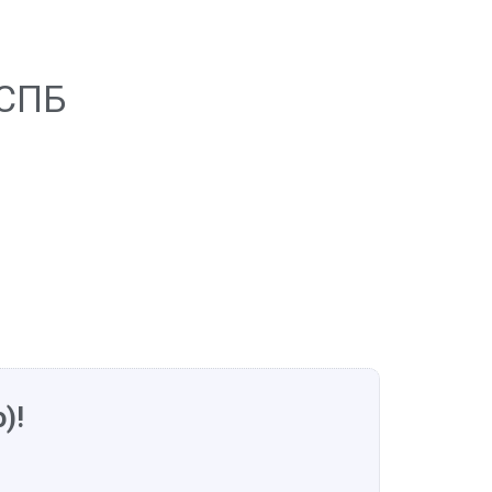
 СПБ
)!