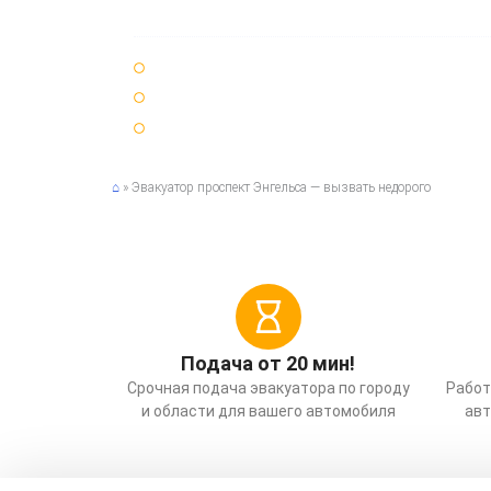
Круглосуточно 24 / 7 🌞🌚
25 минут ⏳ среднее время подачи эвакуатора
Срочный ⚡ вызов эвакуатора по Санкт-Петербур
⌂
»
Эвакуатор проспект Энгельса — вызвать недорого
Подача от 20 мин!
Срочная подача эвакуатора по городу
Работ
и области для вашего автомобиля
авт