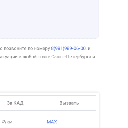
то позвоните по номеру
8(981)989-06-00
, и
акуации в любой точке Санкт-Петербурга и
и
За КАД
Вызвать
0 ₽/км
MAX