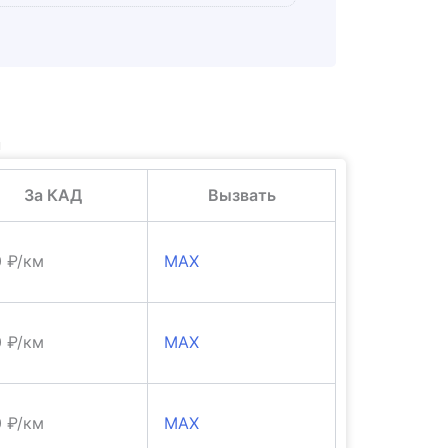
и
За КАД
Вызвать
0 ₽/км
MAX
0 ₽/км
MAX
0 ₽/км
MAX