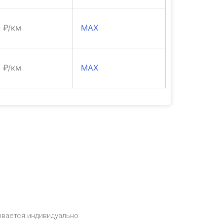
0 ₽/км
MAX
0 ₽/км
MAX
ывается индивидуально.