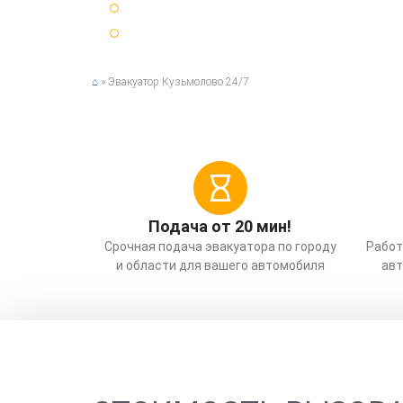
25 минут ⏳ среднее время подачи эвакуатора
Срочный ⚡ вызов эвакуатора по Санкт-Петербур
⌂
»
Эвакуатор Кузьмолово 24/7
Подача от 20 мин!
Срочная подача эвакуатора по городу
Работ
и области для вашего автомобиля
авт