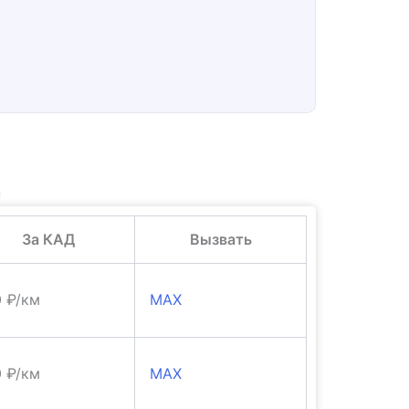
и
За КАД
Вызвать
0 ₽/км
MAX
0 ₽/км
MAX