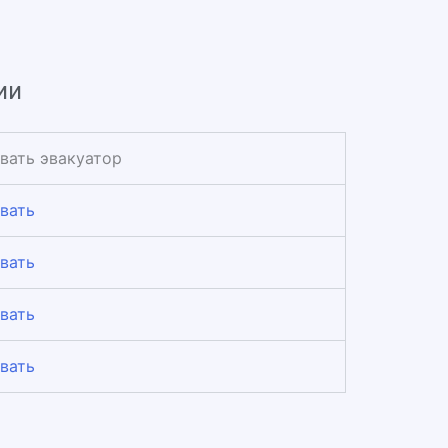
ии
вать эвакуатор
вать
вать
вать
вать