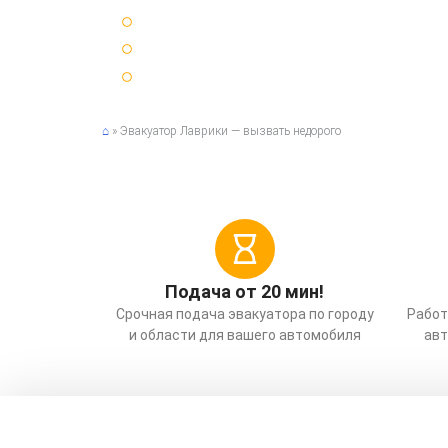
Круглосуточно 24 / 7 🌞🌚
25 минут ⏳ среднее время подачи эвакуатора
Срочный ⚡ вызов эвакуатора по Санкт-Петербур
⌂
»
Эвакуатор Лаврики — вызвать недорого
Подача от 20 мин!
Срочная подача эвакуатора по городу
Работ
и области для вашего автомобиля
авт