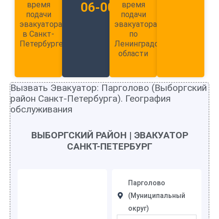
время
06-00
время
подачи
подачи
эвакуатора
эвакуатора
в Санкт-
по
Петербурге
Ленинградской
области
Вызвать Эвакуатор: Парголово (Выборгский
район Санкт-Петербурга). География
обслуживания
ВЫБОРГСКИЙ РАЙОН
|
ЭВАКУАТОР
САНКТ-ПЕТЕРБУРГ
Парголово
(Муниципальный
округ)