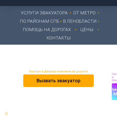
УСЛУГИ ЭВАКУАТОРА
ОТ МЕТРО
ПО РАЙОНАМ СПБ
В ЛЕНОБЛАСТИ
ПОМОЩЬ НА ДОРОГАХ
ЦЕНЫ
КОНТАКТЫ
Эвакуатор в Парголово
Быстро и Дёшево поможем на дороге!
На
в
Вызвать эвакуатор
Max
Напи
в M
Круглосуточно 24 / 7 🌞🌚