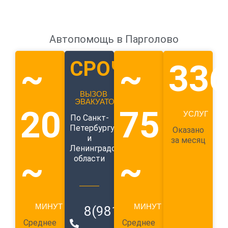
Автопомощь в Парголово
СРОЧНЫЙ
~
~
33
ВЫЗОВ
ЭВАКУАТОРА
20
75
УСЛУГ
По Санкт-
Петербургу
Оказано
и
за месяц
Ленинградской
~
~
области
МИНУТ
МИНУТ
8(981)
989-
Среднее
Среднее