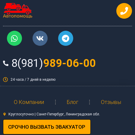
Перейти
к
содержимому
W
V
T
h
k
e
a
l
t
e
8(981)
989-06-00
s
g
a
r
p
a
24 часа / 7 дней в неделю
p
m
О Компании
Блог
Отзывы
Круглосуточно | Санкт-Петербург, Ленинградская обл.
СРОЧНО ВЫЗВАТЬ ЭВАКУАТОР