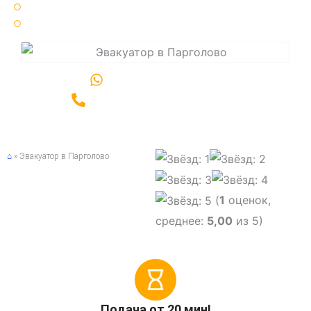
25 минут ⏳ среднее время подачи эвакуатора
Срочный ⚡ вызов эвакуатора по Санкт-Петербургу и области
Написать в WhatsApp
Позвонить +7(981)989-06-00
⌂
»
Эвакуатор в Парголово
(
1
оценок,
среднее:
5,00
из 5)
Подача от 20 мин!