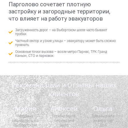
Парголово сочетает плотную
застройку и загородные территории,
что влияет на работу эвакуаторов
Загруженность дорог – на Выборгском шоссе часто бывают
пробки.
Частный сектор и узкие улицы – эвакуатору может быть сложно
проехать.
Основные точки вызова – возле метро Парнас, ТРК Гранд
Каньон, СТО и парковок.
Рекомендации и Отзывы наших
клиентов
Мария
Алексей
Ольга
Машина
Нужна была
Заказывала
сломалась на
перевозка
эвакуатор
Выборгском
авто
для