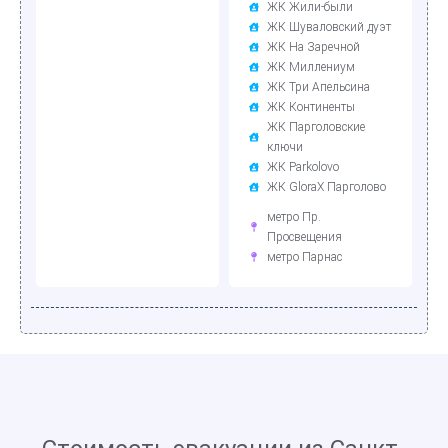
ЖК Жили-были
ЖК Шуваловский дуэт
ЖК На Заречной
ЖК Миллениум
ЖК Три Апельсина
ЖК Континенты
ЖК Парголовские
ключи
ЖК Parkolovo
ЖК GloraX Парголово
метро Пр.
Просвещения
метро Парнас