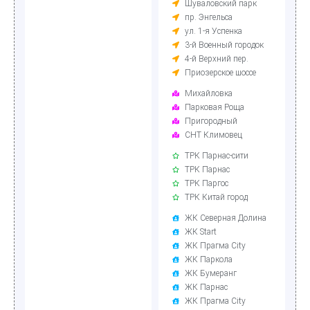
Шуваловский парк
пр. Энгельса
ул. 1-я Успенка
3-й Военный городок
4-й Верхний пер.
Приозерское шоссе
Михайловка
Парковая Роща
Пригородный
СНТ Климовец
ТРК Парнас-сити
ТРК Парнас
ТРК Паргос
ТРК Китай город
ЖК Северная Долина
ЖК Start
ЖК Прагма City
ЖК Паркола
ЖК Бумеранг
ЖК Парнас
ЖК Прагма City