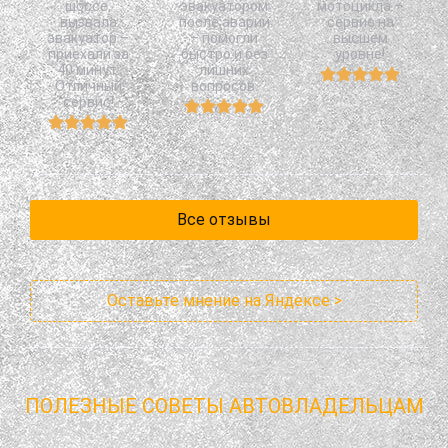
шоссе,
эвакуатором
мотоцикла –
вызвала
после аварии
сервис на
эвакуатор –
– помогли
высшем
приехали за
быстро и без
уровне!
40 минут.
лишних
Отличный
вопросов.
сервис!
Все отзывы
Оставьте мнение на Яндексе >
ПОЛЕЗНЫЕ СОВЕТЫ АВТОВЛАДЕЛЬЦАМ