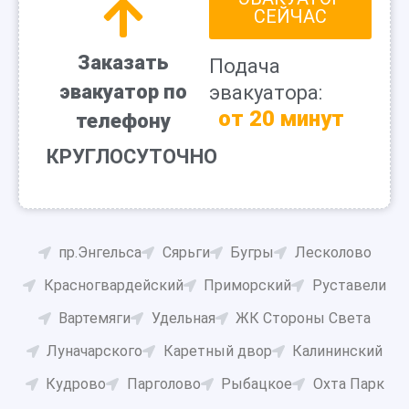
СЕЙЧАС
Заказать
Подача
эвакуатор по
эвакуатора:
от 20 минут
телефону
КРУГЛОСУТОЧНО
пр.Энгельса
Сярьги
Бугры
Лесколово
Красногвардейский
Приморский
Руставели
Вартемяги
Удельная
ЖК Стороны Света
Луначарского
Каретный двор
Калининский
Кудрово
Парголово
Рыбацкое
Охта Парк