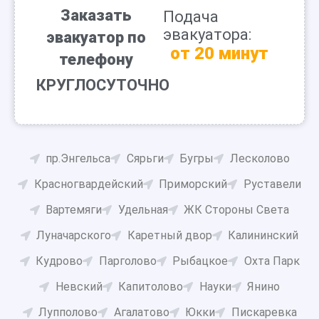
Заказать
Подача
эвакуатора:
эвакуатор по
от 20 минут
телефону
КРУГЛОСУТОЧНО
пр.Энгельса
Сярьги
Бугры
Лесколово
Красногвардейский
Приморский
Руставели
Вартемяги
Удельная
ЖК Стороны Света
Луначарского
Каретный двор
Калининский
Кудрово
Парголово
Рыбацкое
Охта Парк
Невский
Капитолово
Науки
Янино
Лупполово
Агалатово
Юкки
Пискаревка