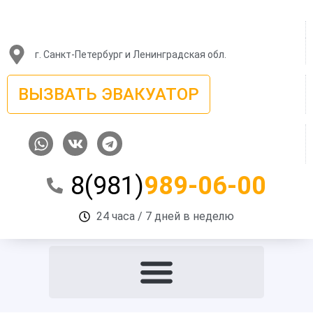
Перейти
к
содержимому
г. Санкт-Петербург и Ленинградская обл.
ВЫЗВАТЬ ЭВАКУАТОР
W
V
T
h
k
e
a
l
8(981)
989-06-00
t
e
s
g
a
r
24 часа / 7 дней в неделю
p
a
p
m