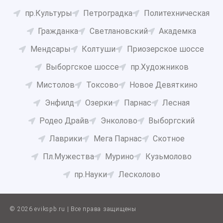
пр.Культуры
Петроградка
Политехническая
Гражданка
Светлановский
Академка
Мендсары
Колтуши
Приозерское шоссе
Выборгское шоссе
пр.Художников
Мистолов
Токсово
Новое Девяткино
Энфилд
Озерки
Парнас
Лесная
Родео Драйв
Энколово
Выборгский
Лаврики
Мега Парнас
Скотное
Пл.Мужества
Мурино
Кузьмолово
пр.Науки
Лесколово
© 2026 evikspb.ru | Все права защищены