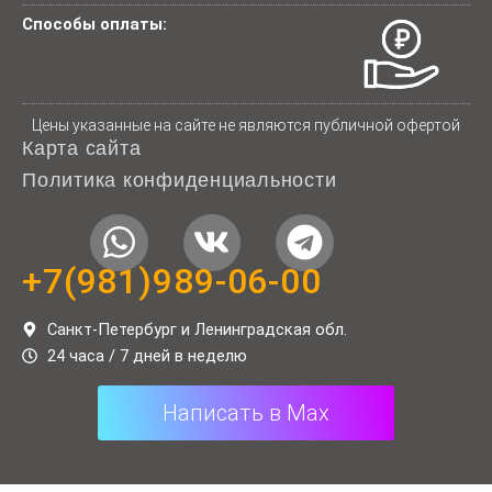
Способы оплаты:
Цены указанные на сайте не являются публичной офертой
Карта сайта
Политика конфиденциальности
W
V
T
h
k
e
+7(981)989-06-00
a
l
t
e
Санкт-Петербург и Ленинградская обл.
24 часа / 7 дней в неделю
s
g
a
r
Написать в Max
p
a
p
m