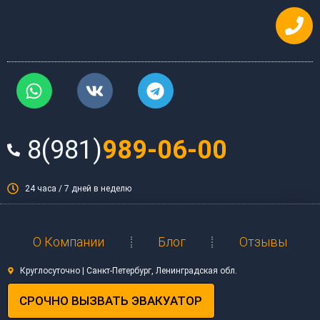
Перейти
к
содержимому
W
V
T
h
k
e
a
l
t
e
8(981)
989-06-00
s
g
a
r
p
a
24 часа / 7 дней в неделю
p
m
О Компании
Блог
Отзывы
Круглосуточно | Санкт-Петербург, Ленинградская обл.
СРОЧНО ВЫЗВАТЬ ЭВАКУАТОР