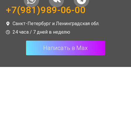
h
k
e
+7(981)989-06-00
a
l
t
e
Санкт-Петербург и Ленинградская обл.
s
g
24 часа / 7 дней в неделю
a
r
Написать в Max
p
a
p
m