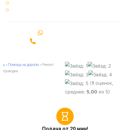
25 минут ⏳ среднее время подачи эвакуатора
Срочный ⚡ вызов эвакуатора по Санкт-Петербургу и области
Написать в WhatsApp
Позвонить +7(981)989-06-00
⌂
»
Помощь на дорогах
»
Ремонт
проводки
(
1
оценок,
среднее:
5,00
из 5)
Подача от 20 мин!