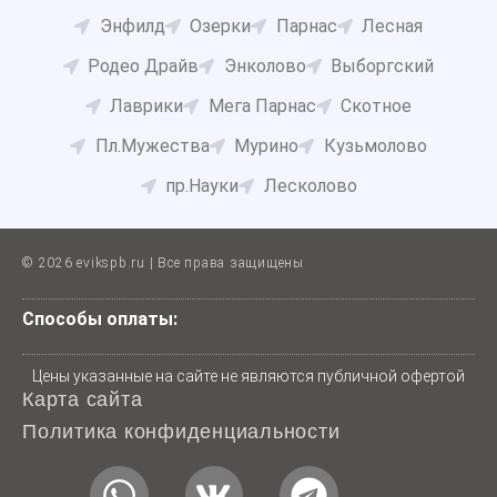
Энфилд
Озерки
Парнас
Лесная
Родео Драйв
Энколово
Выборгский
Лаврики
Мега Парнас
Скотное
Пл.Мужества
Мурино
Кузьмолово
пр.Науки
Лесколово
© 2026 evikspb.ru | Все права защищены
Способы оплаты:
Цены указанные на сайте не являются публичной офертой
Карта сайта
Политика конфиденциальности
W
V
T