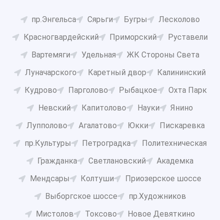
пр.Энгельса
Сярьги
Бугры
Лесколово
Красногвардейский
Приморский
Руставели
Вартемяги
Удельная
ЖК Стороны Света
Луначарского
Каретный двор
Калининский
Кудрово
Парголово
Рыбацкое
Охта Парк
Невский
Капитолово
Науки
Янино
Лупполово
Агалатово
Юкки
Пискаревка
пр.Культуры
Петроградка
Политехническая
Гражданка
Светлановский
Академка
Мендсары
Колтуши
Приозерское шоссе
Выборгское шоссе
пр.Художников
Мистолов
Токсово
Новое Девяткино