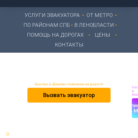
УСЛУГИ ЭВАКУАТОРА
ОТ МЕТРО
ПО РАЙОНАМ СПБ
В ЛЕНОБЛАСТИ
ПОМОЩЬ НА ДОРОГАХ
ЦЕНЫ
КОНТАКТЫ
Ремонт проводки
Быстро и Дёшево поможем на дороге!
На
в
Вызвать эвакуатор
Max
Напи
в M
Круглосуточно 24 / 7 🌞🌚