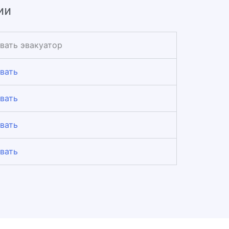
ии
вать эвакуатор
вать
вать
вать
вать