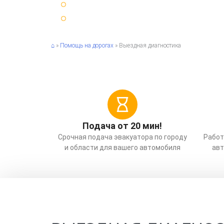
25 минут ⏳ среднее время подачи эвакуатора
Срочный ⚡ вызов эвакуатора по Санкт-Петербур
⌂
»
Помощь на дорогах
»
Выездная диагностика
Подача от 20 мин!
Срочная подача эвакуатора по городу
Работ
и области для вашего автомобиля
авт