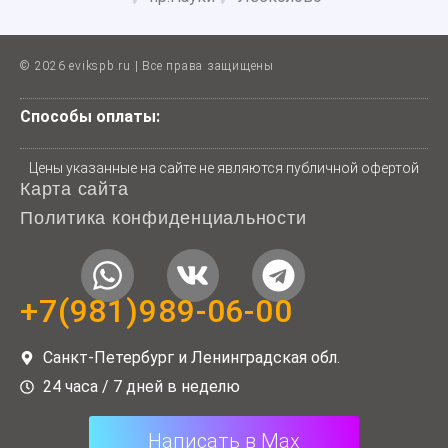
© 2026 evikspb.ru | Все права защищены
Способы оплаты:
Цены указанные на сайте не являются публичной офертой
Карта сайта
Политика конфиденциальности
W
V
T
h
k
e
+7(981)989-06-00
a
l
t
e
Санкт-Петербург и Ленинградская обл.
s
g
24 часа / 7 дней в неделю
a
r
Написать в Max