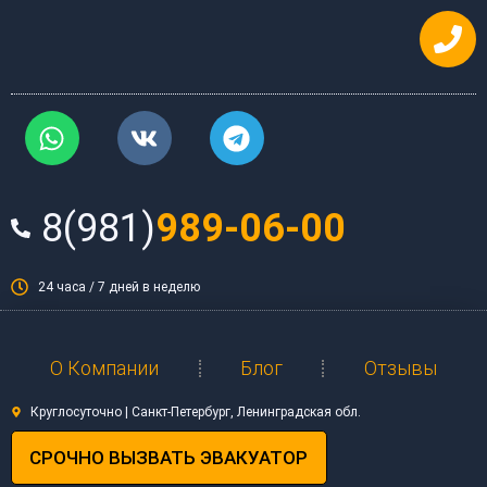
Перейти
к
содержимому
W
V
T
h
k
e
a
l
t
e
8(981)
989-06-00
s
g
a
r
p
a
24 часа / 7 дней в неделю
p
m
О Компании
Блог
Отзывы
Круглосуточно | Санкт-Петербург, Ленинградская обл.
СРОЧНО ВЫЗВАТЬ ЭВАКУАТОР