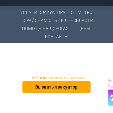
УСЛУГИ ЭВАКУАТОРА
ОТ МЕТРО
ПО РАЙОНАМ СПБ
В ЛЕНОБЛАСТИ
ПОМОЩЬ НА ДОРОГАХ
ЦЕНЫ
КОНТАКТЫ
Запуск двигателя
машины
Быстро и Дёшево поможем на дороге!
На
в
Вызвать эвакуатор
Max
Напи
в M