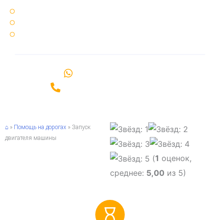
Круглосуточно 24 / 7 🌞🌚
25 минут ⏳ среднее время подачи эвакуатора
Срочный ⚡ вызов эвакуатора по Санкт-Петербургу и области
Написать в WhatsApp
Позвонить +7(981)989-06-00
⌂
»
Помощь на дорогах
»
Запуск
двигателя машины
(
1
оценок,
среднее:
5,00
из 5)