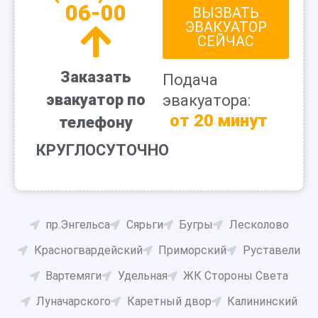
06-00
ВЫЗВАТЬ
ЭВАКУАТОР
СЕЙЧАС
Заказать
Подача
эвакуатор по
эвакуатора:
от 20 минут
телефону
КРУГЛОСУТОЧНО
пр.Энгельса
Сярьги
Бугры
Лесколово
Красногвардейский
Приморский
Руставели
Вартемяги
Удельная
ЖК Стороны Света
Луначарского
Каретный двор
Калининский