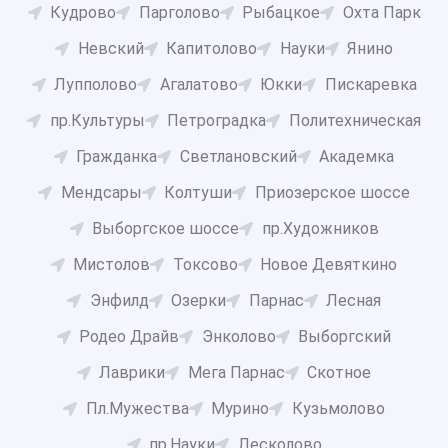
Кудрово
Парголово
Рыбацкое
Охта Парк
Невский
Капитолово
Науки
Янино
Лупполово
Агалатово
Юкки
Пискаревка
пр.Культуры
Петроградка
Политехническая
Гражданка
Светлановский
Академка
Мендсары
Колтуши
Приозерское шоссе
Выборгское шоссе
пр.Художников
Мистолов
Токсово
Новое Девяткино
Энфилд
Озерки
Парнас
Лесная
Родео Драйв
Энколово
Выборгский
Лаврики
Мега Парнас
Скотное
Пл.Мужества
Мурино
Кузьмолово
пр.Науки
Лесколово