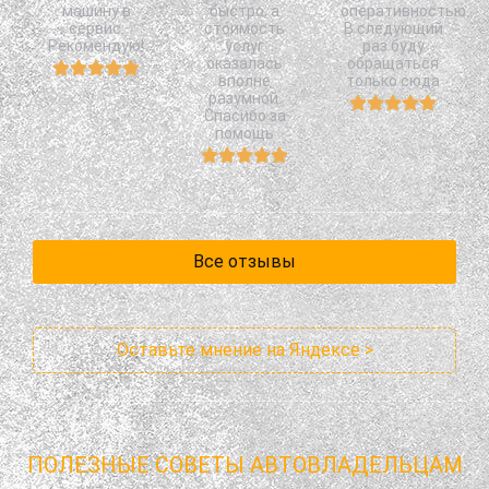
машину в
быстро, а
оперативностью.
сервис.
стоимость
В следующий
Рекомендую!
услуг
раз буду
оказалась
обращаться
вполне
только сюда
разумной.
Спасибо за
помощь
Все отзывы
Оставьте мнение на Яндексе >
ПОЛЕЗНЫЕ СОВЕТЫ АВТОВЛАДЕЛЬЦАМ