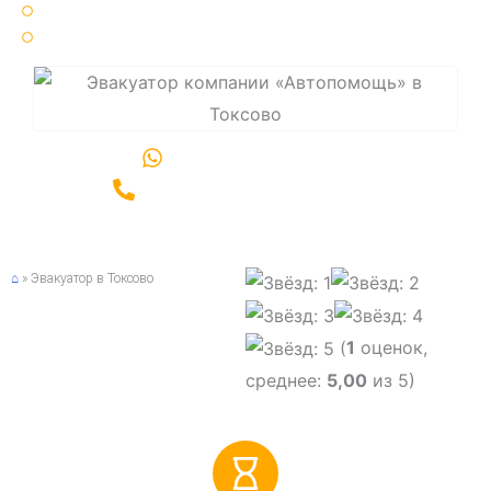
25 минут ⏳ среднее время подачи эвакуатора
Срочный ⚡ вызов эвакуатора по Санкт-Петербургу и области
Написать в WhatsApp
Позвонить +7(981)989-06-00
⌂
»
Эвакуатор в Токсово
(
1
оценок,
среднее:
5,00
из 5)