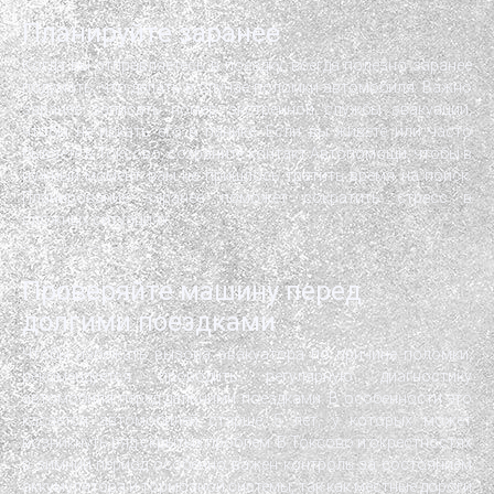
Планируйте заранее
Когда вы отправляетесь в поездку, всегда полезно заранее
подумать, что делать в случае поломки автомобиля. Важно
заранее записать номер экстренной службы эвакуации,
чтобы не искать его в панике. Если вы живете или часто
бываете в Токсово, сохраните контакт Автопомощи, чтобы в
нужный момент вам не пришлось тратить время на поиск.
Планирование заранее поможет сократить стресс в
сложных ситуациях.
Проверяйте машину перед
долгими поездками
Чтобы избежать вызова эвакуатора по причине поломки,
рекомендуется проводить регулярную диагностику
автомобиля перед дальними поездками. В особенности это
касается автомобилей старше 5 лет, у которых может
возникнуть ряд скрытых проблем. В Токсово и окрестностях
в зимний период особенно важен контроль за состоянием
аккумулятора и тормозной системы, так как местные дороги