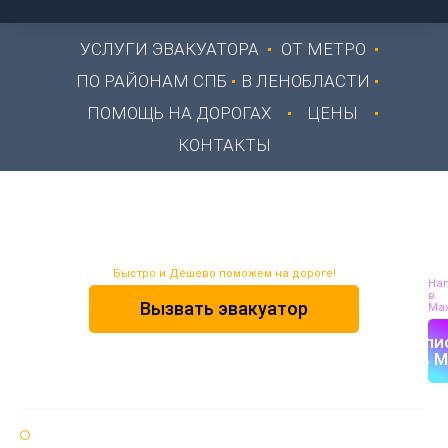
УСЛУГИ ЭВАКУАТОРА
ОТ МЕТРО
ПО РАЙОНАМ СПБ
В ЛЕНОБЛАСТИ
ПОМОЩЬ НА ДОРОГАХ
ЦЕНЫ
КОНТАКТЫ
Эвакуатор в Токсово
Быстро и Дёшево поможем на дороге!
На
в
Вызвать эвакуатор
Max
Напи
в M
Круглосуточно 24 / 7 🌞🌚