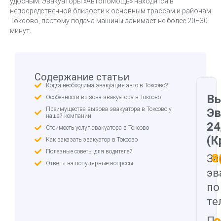
удобным. Эвакуаторы «Автопомощь» находятся в
непосредственной близости к основным трассам и районам
Токсово, поэтому подача машины занимает не более 20–30
минут.
Содержание статьи
Когда необходима эвакуация авто в Токсово?
В
Особенности вызова эвакуатора в Токсово
Преимущества вызова эвакуатора в Токсово у
Эв
нашей компании
24
Стоимость услуг эвакуатора в Токсово
(К
Как заказать эвакуатор в Токсово
Полезные советы для водителей
8
За
Ответы на популярные вопросы
эв
по
те
о
По