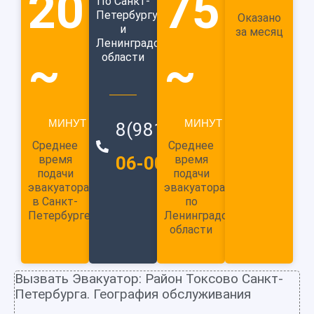
20
75
По Санкт-
Петербургу
Оказано
и
за месяц
Ленинградской
~
~
области
МИНУТ
МИНУТ
8(981)
989-
Среднее
Среднее
время
06-00
время
подачи
подачи
эвакуатора
эвакуатора
в Санкт-
по
Петербурге
Ленинградской
области
Вызвать Эвакуатор: Район Токсово Санкт-
Петербурга. География обслуживания