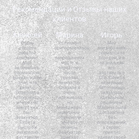
Рекомендации и Отзывы наших
клиентов
Алексей
Марина
Игорь
Очень
Я случайно
Мой
доволен
припарковалась
внедорожник
работой
в
сломался за
компании!
запрещенном
городом, и я
Мой
месте, и
не знал, как
автомобиль
через пару
его
сломался на
часов
доставить в
выезде, и я не
приехал
СПб. Служба
знал, что
эвакуатор.
эвакуации
делать.
Сначала я
Автопомощь
Позвонил в
очень
оказалась
Автопомощь,
переживала,
идеальным
и через 40
но
решением.
минут уже
менеджеры
Машина была
был
компании
доставлена
эвакуатор.
объяснили
без
Ребята
мне все
повреждений,
быстро и
нюансы.
а сервис
аккуратно
Эвакуатор
приятно
доставили
приехал
удивил своей