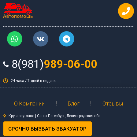
Перейти
к
содержимому
W
V
T
h
k
e
a
l
t
e
8(981)
989-06-00
s
g
a
r
p
a
24 часа / 7 дней в неделю
p
m
О Компании
Блог
Отзывы
Круглосуточно | Санкт-Петербург, Ленинградская обл.
СРОЧНО ВЫЗВАТЬ ЭВАКУАТОР