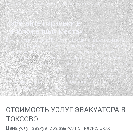
могут быть скользкими и труднопроходимыми.
Избегайте парковки в
неположенных местах
В некоторых районах Токсово ситуация с парковкой может
быть затруднена, и часто автомобили оказываются
припаркованы в местах, где это запрещено. В результате
автомобиль может быть эвакуирован. Чтобы избежать
этого, всегда следите за знаками и разметкой. Простой
способ избежать неприятностей — всегда ставить
автомобиль на специально отведенные для этого места или
по возможности уточнять у местных жителей, где есть
безопасные зоны для парковки.
СТОИМОСТЬ УСЛУГ ЭВАКУАТОРА В
ТОКСОВО
Цена услуг эвакуатора зависит от нескольких