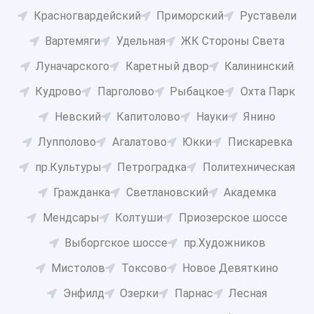
Красногвардейский
Приморский
Руставели
Вартемяги
Удельная
ЖК Стороны Света
Луначарского
Каретный двор
Калининский
Кудрово
Парголово
Рыбацкое
Охта Парк
Невский
Капитолово
Науки
Янино
Лупполово
Агалатово
Юкки
Пискаревка
пр.Культуры
Петроградка
Политехническая
Гражданка
Светлановский
Академка
Мендсары
Колтуши
Приозерское шоссе
Выборгское шоссе
пр.Художников
Мистолов
Токсово
Новое Девяткино
Энфилд
Озерки
Парнас
Лесная