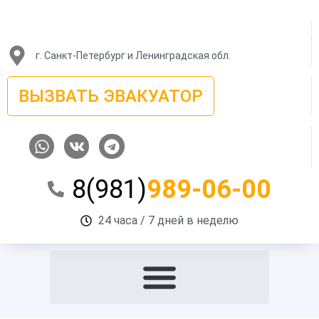
Перейти
к
содержимому
г. Санкт-Петербург и Ленинградская обл.
ВЫЗВАТЬ ЭВАКУАТОР
W
V
T
h
k
e
a
l
8(981)
989-06-00
t
e
s
g
a
r
24 часа / 7 дней в неделю
p
a
p
m