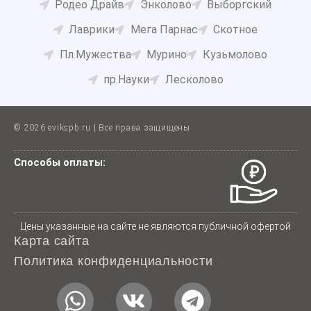
Родео Драйв
Энколово
Выборгский
Лаврики
Мега Парнас
Скотное
Пл.Мужества
Мурино
Кузьмолово
пр.Науки
Лесколово
© 2026 evikspb.ru | Все права защищены
Способы оплаты:
Цены указанные на сайте не являются публичной офертой
Карта сайта
Политика конфиденциальности
W
V
T