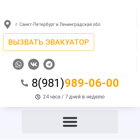
Перейти
к
содержимому
г. Санкт-Петербург и Ленинградская обл.
ВЫЗВАТЬ ЭВАКУАТОР
W
V
T
h
k
e
a
l
8(981)
989-06-00
t
e
s
g
a
r
24 часа / 7 дней в неделю
p
a
p
m