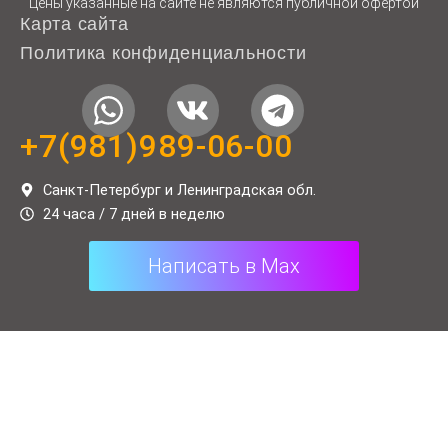
Цены указанные на сайте не являются публичной офертой
Карта сайта
Политика конфиденциальности
W
V
T
h
k
e
+7(981)989-06-00
a
l
t
e
Санкт-Петербург и Ленинградская обл.
24 часа / 7 дней в неделю
s
g
a
r
Написать в Max
p
a
p
m