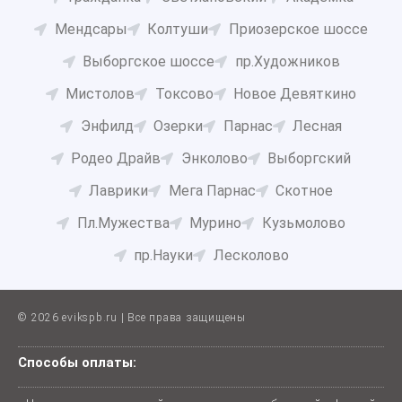
Мендсары
Колтуши
Приозерское шоссе
Выборгское шоссе
пр.Художников
Мистолов
Токсово
Новое Девяткино
Энфилд
Озерки
Парнас
Лесная
Родео Драйв
Энколово
Выборгский
Лаврики
Мега Парнас
Скотное
Пл.Мужества
Мурино
Кузьмолово
пр.Науки
Лесколово
© 2026 evikspb.ru | Все права защищены
Способы оплаты: