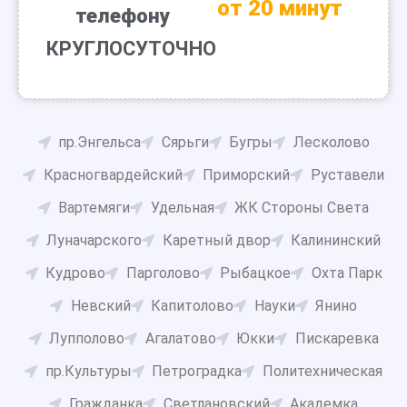
от 20 минут
телефону
КРУГЛОСУТОЧНО
пр.Энгельса
Сярьги
Бугры
Лесколово
Красногвардейский
Приморский
Руставели
Вартемяги
Удельная
ЖК Стороны Света
Луначарского
Каретный двор
Калининский
Кудрово
Парголово
Рыбацкое
Охта Парк
Невский
Капитолово
Науки
Янино
Лупполово
Агалатово
Юкки
Пискаревка
пр.Культуры
Петроградка
Политехническая
Гражданка
Светлановский
Академка