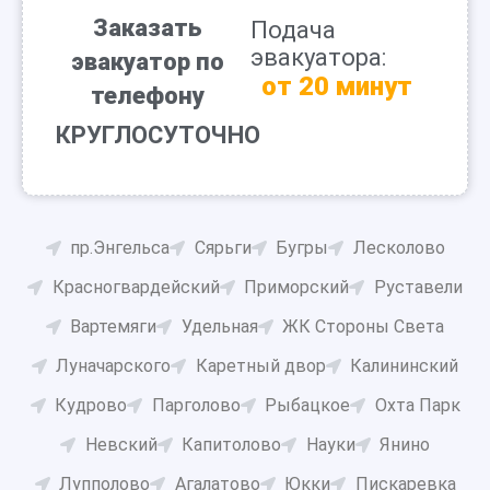
Заказать
Подача
эвакуатора:
эвакуатор по
от 20 минут
телефону
КРУГЛОСУТОЧНО
пр.Энгельса
Сярьги
Бугры
Лесколово
Красногвардейский
Приморский
Руставели
Вартемяги
Удельная
ЖК Стороны Света
Луначарского
Каретный двор
Калининский
Кудрово
Парголово
Рыбацкое
Охта Парк
Невский
Капитолово
Науки
Янино
Лупполово
Агалатово
Юкки
Пискаревка