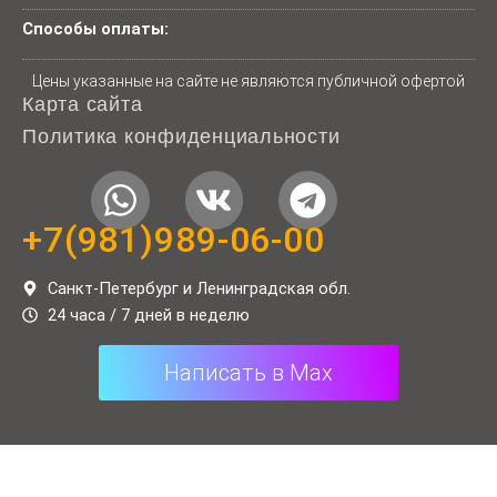
Способы оплаты:
Цены указанные на сайте не являются публичной офертой
Карта сайта
Политика конфиденциальности
W
V
T
h
k
e
+7(981)989-06-00
a
l
t
e
Санкт-Петербург и Ленинградская обл.
24 часа / 7 дней в неделю
s
g
a
r
Написать в Max
p
a
p
m