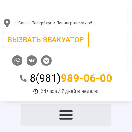
Перейти
к
содержимому
г. Санкт-Петербург и Ленинградская обл.
ВЫЗВАТЬ ЭВАКУАТОР
W
V
T
h
k
e
a
l
8(981)
989-06-00
t
e
s
g
a
r
24 часа / 7 дней в неделю
p
a
p
m