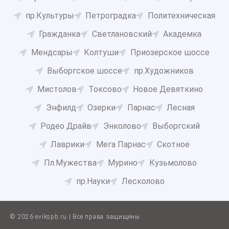
пр.Культуры
Петроградка
Политехническая
Гражданка
Светлановский
Академка
Мендсары
Колтуши
Приозерское шоссе
Выборгское шоссе
пр.Художников
Мистолов
Токсово
Новое Девяткино
Энфилд
Озерки
Парнас
Лесная
Родео Драйв
Энколово
Выборгский
Лаврики
Мега Парнас
Скотное
Пл.Мужества
Мурино
Кузьмолово
пр.Науки
Лесколово
© 2026 evikspb.ru | Все права защищены