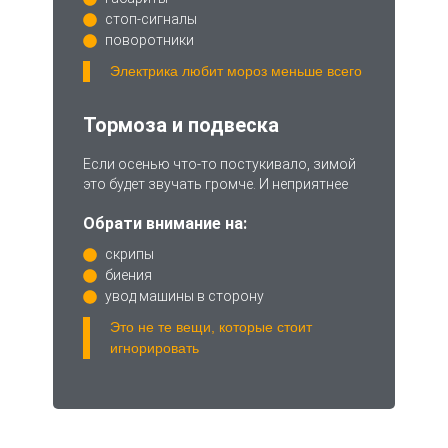
стоп-сигналы
поворотники
Электрика любит мороз меньше всего
Тормоза и подвеска
Если осенью что-то постукивало, зимой
это будет звучать громче. И неприятнее
Обрати внимание на:
скрипы
биения
увод машины в сторону
Это не те вещи, которые стоит
игнорировать