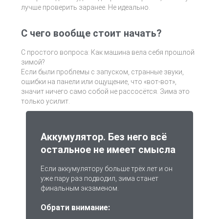
лучше проверить заранее. Не идеально.
С чего вообще стоит начать?
С простого вопроса: Как машина вела себя прошлой
зимой?
Если были проблемы с запуском, странные звуки,
ошибки на панели или ощущение, что «вот-вот»,
значит ничего само собой не рассосётся. Зима это
только усилит.
Аккумулятор. Без него всё
остальное не имеет смысла
Если аккумулятору больше трёх лет и он
уже пару раз подводил, зима станет
финальным экзаменом.
Обрати внимание: