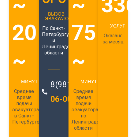
~
~
33
ВЫЗОВ
ЭВАКУАТОРА
20
75
УСЛУГ
По Санкт-
Петербургу
Оказано
и
за месяц
Ленинградской
~
~
области
МИНУТ
МИНУТ
8(981)
989-
Среднее
Среднее
время
06-00
время
подачи
подачи
эвакуатора
эвакуатора
в Санкт-
по
Петербурге
Ленинградской
области