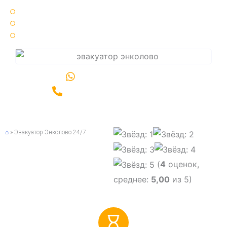
Круглосуточно 24 / 7 🌞🌚
25 минут ⏳ среднее время подачи эвакуатора
Срочный ⚡ вызов эвакуатора по Санкт-Петербургу и области
Написать в WhatsApp
Позвонить +7(981)989-06-00
⌂
»
Эвакуатор Энколово 24/7
(
4
оценок,
среднее:
5,00
из 5)