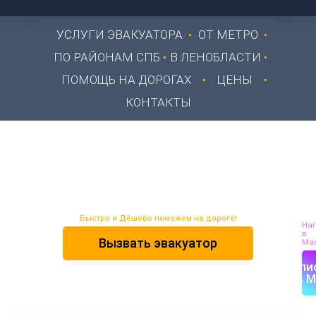
УСЛУГИ ЭВАКУАТОРА
ОТ МЕТРО
ПО РАЙОНАМ СПБ
В ЛЕНОБЛАСТИ
ПОМОЩЬ НА ДОРОГАХ
ЦЕНЫ
КОНТАКТЫ
Эвакуатор Энколово
24/7
Быстро и Дёшево поможем на дороге!
На
в
Вызвать эвакуатор
Max
Напи
в M