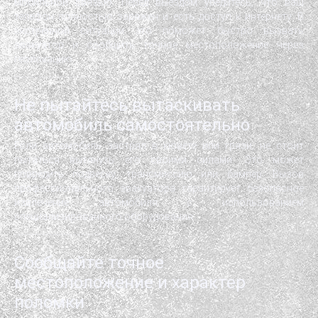
мобильной связью. Перед выездом убедитесь, что ваш
телефон полностью заряжен и есть доступ к интернету. В
экстренной ситуации это поможет быстро вызвать
эвакуатор и сообщить точное местоположение через
геолокацию
Не пытайтесь вытаскивать
автомобиль самостоятельно
Если автомобиль застрял в кювете или грязи, не стоит
пытаться вытянуть его своими силами. Это может
повредить подвеску, трансмиссию или бампер. Вызов
профессионального эвакуатора гарантирует безопасное
извлечение автомобиля с использованием
специализированного оборудования
Сообщайте точное
местоположение и характер
поломки