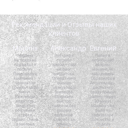
Рекомендации и Отзывы наших
клиентов
Марина
Александр
Евгений
Машина
Застрял в
Попал в
заглохла на
сугробе
небольшую
подъезде к
зимой – сам
аварию,
поселку.
не смог
машина не
Позвонила в
выбраться.
заводилась.
компанию –
Оперативно
Обратился в
эвакуатор
вызвал
Автопомощь,
приехал за 20
эвакуатор в
диспетчер
минут.
Энколово.
сразу принял
Вежливый
Приехали
заявку. Через
водитель,
быстро,
30 минут
аккуратно
помогли без
машина уже
погрузил и
лишних
была на
отвез в
вопросов.
эвакуаторе.
сервис. Очень
Спасибо за
Все четко и
довольна
помощь
по делу