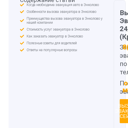
Содержание статьи
Когда необходима эвакуация авто в Энколово
В
Особенности вызова эвакуатора в Энколово
Преимущества вызова эвакуатора в Энколово у
Эв
нашей компании
24
Стоимость услуг эвакуатора в Энколово
(К
Как заказать эвакуатор в Энколово
Полезные советы для водителей
8
За
Ответы на популярные вопросы
эв
по
те
о
По
м
эв
ВЫ
ЭВА
СЕ