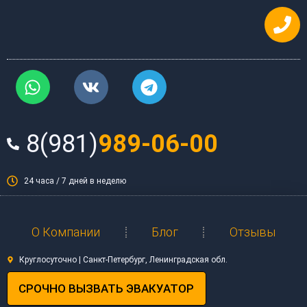
Перейти
к
содержимому
W
V
T
h
k
e
a
l
t
e
8(981)
989-06-00
s
g
a
r
p
a
24 часа / 7 дней в неделю
p
m
О Компании
Блог
Отзывы
Круглосуточно | Санкт-Петербург, Ленинградская обл.
СРОЧНО ВЫЗВАТЬ ЭВАКУАТОР