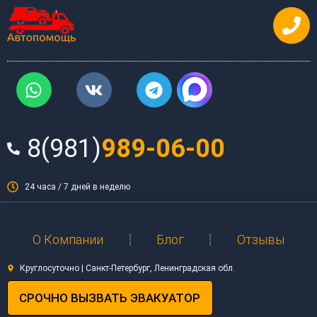
Перейти
к
содержимому
W
V
T
h
k
e
a
l
t
e
8(981)
989-06-00
s
g
a
r
p
a
24 часа / 7 дней в неделю
p
m
О Компании
Блог
Отзывы
Круглосуточно | Санкт-Петербург, Ленинградская обл.
СРОЧНО ВЫЗВАТЬ ЭВАКУАТОР