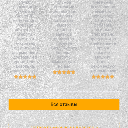
службу
служба
мне нужно
эвакуации, и
эвакуации
было срочно
буквально
решала все
вызвать
через 30
вопросы:
эвакуатор.
минут ко мне
оператор
Спасибо
приехал
быстро
ребятам,
эвакуатор.
принял
которые
Ребята
заявку, и
оперативно
быстро и
эвакуатор
приехали и за
аккуратно
приехал
минимальное
загрузили мой
очень быстро.
время
автомобиль и
Хорошая
вывезли мою
доставили в
работа,
машину.
сервис. Очень
помогли даже
Очень
довольна,
ночью
рекомендую
рекомендую!
эту компанию
Все отзывы
Оставьте мнение на Яндексе >