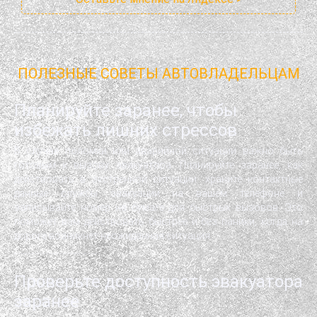
ПОЛЕЗНЫЕ СОВЕТЫ АВТОВЛАДЕЛЬЦАМ
Планируйте заранее, чтобы
избежать лишних стрессов
В случае поломки или аварийной ситуации важно быть
готовым к вызову эвакуатора. Планируйте заранее, как
действовать в экстренной ситуации: храните контактные
данные службы эвакуации на вашем телефоне и
записывайте номер на бумаге для быстрых вызовов. Это
поможет вам действовать быстрее и без паники, когда на
дороге возникнет неожиданная ситуация.
Проверьте доступность эвакуатора
заранее