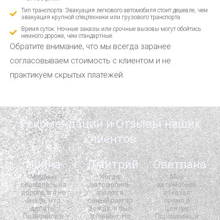
Тип транспорта: Эвакуация легкового автомобиля стоит дешевле, чем
эвакуация крупной спецтехники или грузового транспорта.
Время суток: Ночные заказы или срочные вызовы могут обойтись
немного дороже, чем стандартные.
Обратите внимание, что мы всегда заранее
согласовываем стоимость с клиентом и не
практикуем скрытых платежей.
Рекомендации и Отзывы наших
клиентов
Ирина
Дмитрий
Светлана
Машина
Когда
Мой
сломалась на
автомобиль
автомобиль
дороге, и я не
заглох в
отказал
знала, что
самый разгар
прямо в
делать.
дождя, я был
центре
Позвонила в
в панике. Но
Порошкино, и