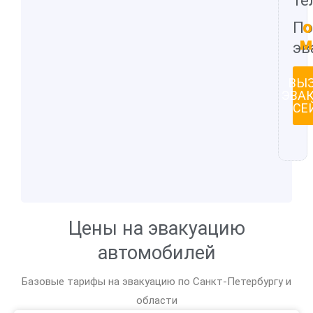
те
о
По
м
эв
ВЫ
ЭВА
СЕ
Цены на эвакуацию
автомобилей
Базовые тарифы на эвакуацию по Санкт-Петербургу и
области