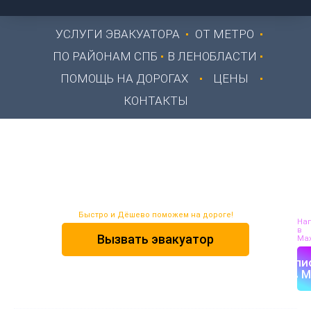
УСЛУГИ ЭВАКУАТОРА
ОТ МЕТРО
ПО РАЙОНАМ СПБ
В ЛЕНОБЛАСТИ
ПОМОЩЬ НА ДОРОГАХ
ЦЕНЫ
КОНТАКТЫ
Эвакуатор Порошкино
24/7
Быстро и Дёшево поможем на дороге!
На
в
Вызвать эвакуатор
Max
Напи
в M