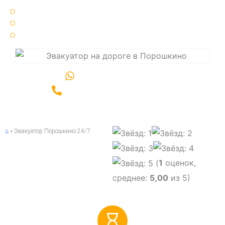
Круглосуточно 24 / 7 🌞🌚
25 минут ⏳ среднее время подачи эвакуатора
Срочный ⚡ вызов эвакуатора по Санкт-Петербургу и области
Написать в WhatsApp
Позвонить +7(981)989-06-00
⌂
»
Эвакуатор Порошкино 24/7
(
1
оценок,
среднее:
5,00
из 5)