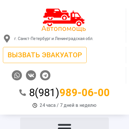
Перейти
к
содержимому
г. Санкт-Петербург и Ленинградская обл.
ВЫЗВАТЬ ЭВАКУАТОР
W
V
T
h
k
e
a
l
8(981)
989-06-00
t
e
s
g
a
r
24 часа / 7 дней в неделю
p
a
p
m