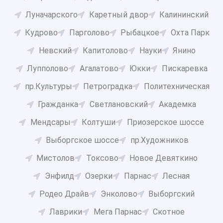
Луначарского
Каретный двор
Калининский
Кудрово
Парголово
Рыбацкое
Охта Парк
Невский
Капитолово
Науки
Янино
Лупполово
Агалатово
Юкки
Пискаревка
пр.Культуры
Петроградка
Политехническая
Гражданка
Светлановский
Академка
Мендсары
Колтуши
Приозерское шоссе
Выборгское шоссе
пр.Художников
Мистолов
Токсово
Новое Девяткино
Энфилд
Озерки
Парнас
Лесная
Родео Драйв
Энколово
Выборгский
Лаврики
Мега Парнас
Скотное