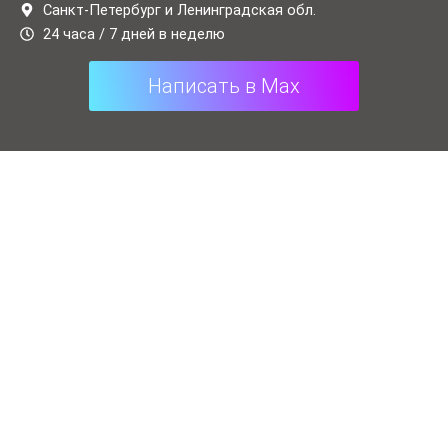
t
e
Санкт-Петербург и Ленинградская обл.
24 часа / 7 дней в неделю
s
g
a
r
Написать в Max
p
a
p
m