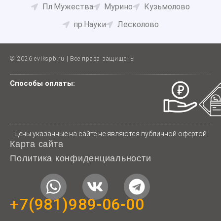
Пл.Мужества
Мурино
Кузьмолово
пр.Науки
Лесколово
© 2026 evikspb.ru | Все права защищены
Способы оплаты:
Цены указанные на сайте не являются публичной офертой
Карта сайта
Политика конфиденциальности
W
V
T
h
k
e
+7(981)989-06-00
a
l