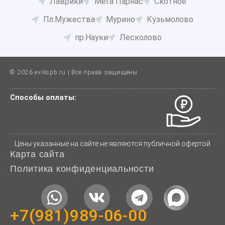
Лаврики
Мега Парнас
Скотное
Пл.Мужества
Мурино
Кузьмолово
пр.Науки
Лесколово
© 2026 evikspb.ru | Все права защищены
Способы оплаты:
Цены указанные на сайте не являются публичной офертой
Карта сайта
Политика конфиденциальности
W
V
T
h
k
e
+7(981)989-06-00