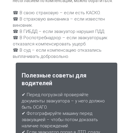
несогласием по компенсации, можно обратиться:
☎ В свою страховую – если есть КАСКО.
☎ В страховую виновника – если известен
виновник.
☎ В ГИБДД – если эвакуатор нарушил ПДД.
☎ В Роспотребнадзор – если эвакуаторщик
отказался компенсировать ущерб.
☎ В суд – если компенсацию отказались
выплачивать добровольно.
Полезные советы для
водителей
✔ Перед погрузкой проверяйте
документы эвакуатора – у него должно
быть ОСАГО.
✔ Фотографируйте машину перед
эвакуацией – чтобы потом доказать
наличие повреждений.
✔ Если эвакуатор попал в ДТП, сразу