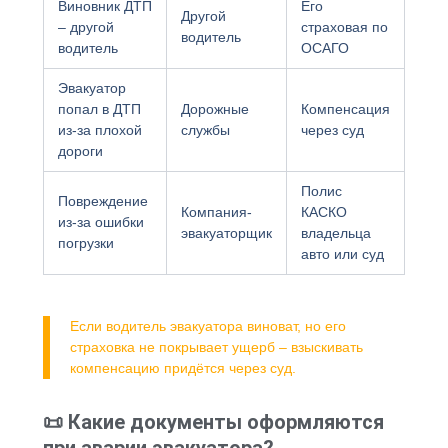
Виновник ДТП
Его
Другой
– другой
страховая по
водитель
водитель
ОСАГО
Эвакуатор
попал в ДТП
Дорожные
Компенсация
из-за плохой
службы
через суд
дороги
Полис
Повреждение
Компания-
КАСКО
из-за ошибки
эвакуаторщик
владельца
погрузки
авто или суд
Если водитель эвакуатора виноват, но его
страховка не покрывает ущерб – взыскивать
компенсацию придётся через суд.
📜 Какие документы оформляются