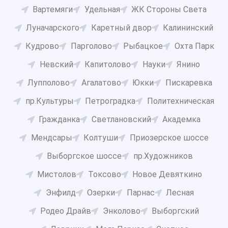
Вартемяги
Удельная
ЖК Стороны Света
Луначарского
Каретный двор
Калининский
Кудрово
Парголово
Рыбацкое
Охта Парк
Невский
Капитолово
Науки
Янино
Лупполово
Агалатово
Юкки
Пискаревка
пр.Культуры
Петроградка
Политехническая
Гражданка
Светлановский
Академка
Мендсары
Колтуши
Приозерское шоссе
Выборгское шоссе
пр.Художников
Мистолов
Токсово
Новое Девяткино
Энфилд
Озерки
Парнас
Лесная
Родео Драйв
Энколово
Выборгский