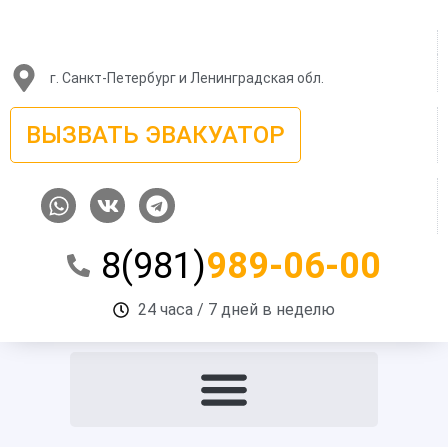
Перейти
к
содержимому
г. Санкт-Петербург и Ленинградская обл.
ВЫЗВАТЬ ЭВАКУАТОР
W
V
T
h
k
e
a
l
8(981)
989-06-00
t
e
s
g
a
r
24 часа / 7 дней в неделю
p
a
p
m