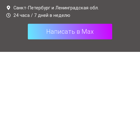
a
l
t
e
Санкт-Петербург и Ленинградская обл.
24 часа / 7 дней в неделю
s
g
a
r
Написать в Max
p
a
p
m