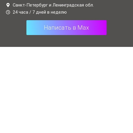
t
e
Санкт-Петербург и Ленинградская обл.
24 часа / 7 дней в неделю
s
g
a
r
Написать в Max
p
a
p
m