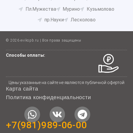
Пл.Мужества
Мурино
Кузьмолово
пр.Науки
Лесколово
© 2026 evikspb.ru | Все права защищены
Способы оплаты:
Цены указанные на сайте не являются публичной офертой
Карта сайта
Политика конфиденциальности
W
V
T
h
k
e
+7(981)989-06-00
a
l