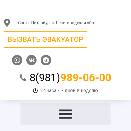
Перейти
к
содержимому
г. Санкт-Петербург и Ленинградская обл.
ВЫЗВАТЬ ЭВАКУАТОР
W
V
T
h
k
e
a
l
8(981)
989-06-00
t
e
s
g
a
r
24 часа / 7 дней в неделю
p
a
p
m