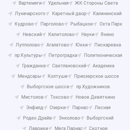
Вартемяги
Удельная
ЖК Стороны Света
Луначарского
Каретный двор
Калининский
Кудрово
Парголово
Рыбацкое
Охта Парк
Невский
Капитолово
Науки
Янино
Лупполово
Агалатово
Юкки
Пискаревка
пр.Культуры
Петроградка
Политехническая
Гражданка
Светлановский
Академка
Мендсары
Колтуши
Приозерское шоссе
Выборгское шоссе
пр.Художников
Мистолов
Токсово
Новое Девяткино
Энфилд
Озерки
Парнас
Лесная
Родео Драйв
Энколово
Выборгский
Лаврики
Мега Парнас
Скотное