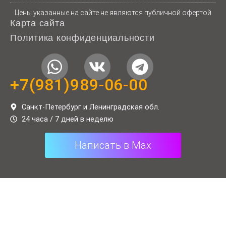
Цены указанные на сайте не являются публичной офертой
Карта сайта
Политика конфиденциальности
W
V
T
h
k
e
+7(981)989-06-00
a
l
t
e
Санкт-Петербург и Ленинградская обл.
24 часа / 7 дней в неделю
s
g
a
r
Написать в Max
p
a
p
m