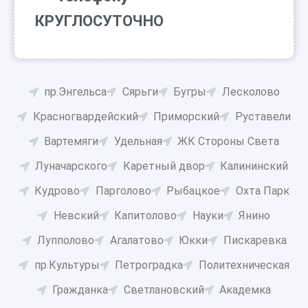
КРУГЛОСУТОЧНО
пр.Энгельса
Сярьги
Бугры
Лесколово
Красногвардейский
Приморский
Руставели
Вартемяги
Удельная
ЖК Стороны Света
Луначарского
Каретный двор
Калининский
Кудрово
Парголово
Рыбацкое
Охта Парк
Невский
Капитолово
Науки
Янино
Лупполово
Агалатово
Юкки
Пискаревка
пр.Культуры
Петроградка
Политехническая
Гражданка
Светлановский
Академка