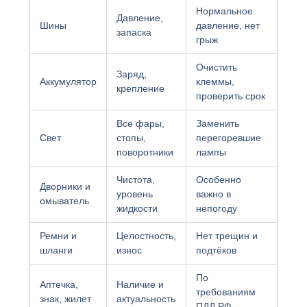
Нормальное
Давление,
Шины
давление, нет
запаска
грыж
Очистить
Заряд,
Аккумулятор
клеммы,
крепление
проверить срок
Все фары,
Заменить
Свет
стопы,
перегоревшие
поворотники
лампы
Чистота,
Особенно
Дворники и
уровень
важно в
омыватель
жидкости
непогоду
Ремни и
Целостность,
Нет трещин и
шланги
износ
подтёков
По
Аптечка,
Наличие и
требованиям
знак, жилет
актуальность
ПДД РФ