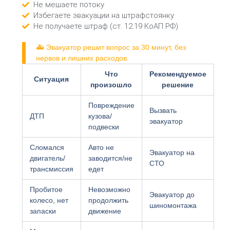
Не мешаете потоку
Избегаете эвакуации на штрафстоянку
Не получаете штраф (ст. 12.19 КоАП РФ)
🚑 Эвакуатор решит вопрос за 30 минут, без
нервов и лишних расходов.
Что
Рекомендуемое
Ситуация
произошло
решение
Повреждение
Вызвать
ДТП
кузова/
эвакуатор
подвески
Сломался
Авто не
Эвакуатор на
двигатель/
заводится/не
СТО
трансмиссия
едет
Пробитое
Невозможно
Эвакуатор до
колесо, нет
продолжить
шиномонтажа
запаски
движение