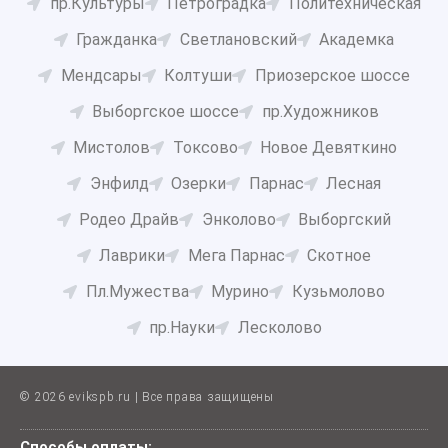
пр.Культуры
Петроградка
Политехническая
Гражданка
Светлановский
Академка
Мендсары
Колтуши
Приозерское шоссе
Выборгское шоссе
пр.Художников
Мистолов
Токсово
Новое Девяткино
Энфилд
Озерки
Парнас
Лесная
Родео Драйв
Энколово
Выборгский
Лаврики
Мега Парнас
Скотное
Пл.Мужества
Мурино
Кузьмолово
пр.Науки
Лесколово
© 2026 evikspb.ru | Все права защищены
Способы оплаты: