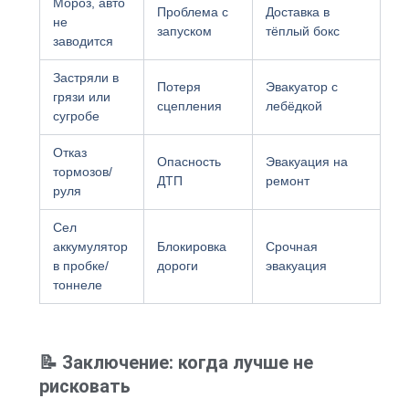
Мороз, авто
Проблема с
Доставка в
не
запуском
тёплый бокс
заводится
Застряли в
Потеря
Эвакуатор с
грязи или
сцепления
лебёдкой
сугробе
Отказ
Опасность
Эвакуация на
тормозов/
ДТП
ремонт
руля
Сел
аккумулятор
Блокировка
Срочная
в пробке/
дороги
эвакуация
тоннеле
📝 Заключение: когда лучше не
рисковать