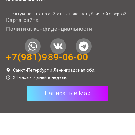
Цены указанные на сайте не являются публичной офертой
Карта сайта
Политика конфиденциальности
W
V
T
h
k
e
+7(981)989-06-00
a
l
t
e
Санкт-Петербург и Ленинградская обл.
24 часа / 7 дней в неделю
s
g
a
r
Написать в Max
p
a
p
m