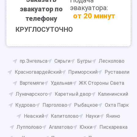
Подача
эвакуатора:
эвакуатор по
от 20 минут
телефону
КРУГЛОСУТОЧНО
пр.Энгельса
Сярьги
Бугры
Лесколово
Красногвардейский
Приморский
Руставели
Вартемяги
Удельная
ЖК Стороны Света
Луначарского
Каретный двор
Калининский
Кудрово
Парголово
Рыбацкое
Охта Парк
Невский
Капитолово
Науки
Янино
Лупполово
Агалатово
Юкки
Пискаревка