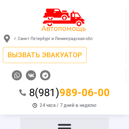
Перейти
к
содержимому
г. Санкт-Петербург и Ленинградская обл.
ВЫЗВАТЬ ЭВАКУАТОР
W
V
T
h
k
e
a
l
8(981)
989-06-00
t
e
s
g
a
r
24 часа / 7 дней в неделю
p
a
p
m