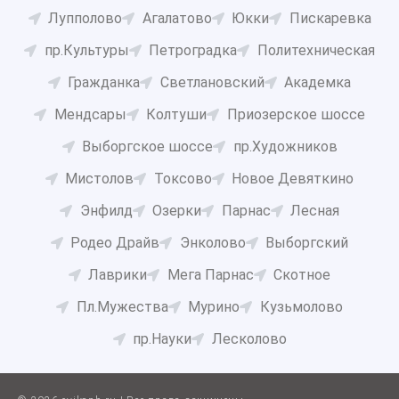
Лупполово
Агалатово
Юкки
Пискаревка
пр.Культуры
Петроградка
Политехническая
Гражданка
Светлановский
Академка
Мендсары
Колтуши
Приозерское шоссе
Выборгское шоссе
пр.Художников
Мистолов
Токсово
Новое Девяткино
Энфилд
Озерки
Парнас
Лесная
Родео Драйв
Энколово
Выборгский
Лаврики
Мега Парнас
Скотное
Пл.Мужества
Мурино
Кузьмолово
пр.Науки
Лесколово