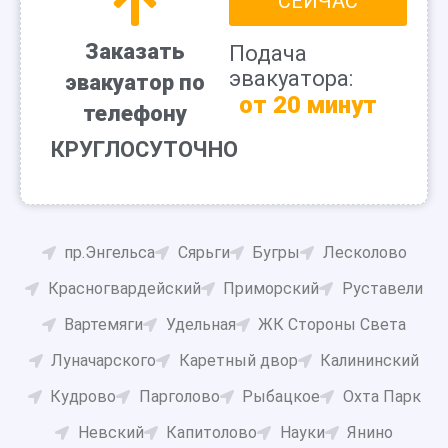
СЕЙЧАС
Заказать
Подача
эвакуатора:
эвакуатор по
от 20 минут
телефону
КРУГЛОСУТОЧНО
пр.Энгельса
Сярьги
Бугры
Лесколово
Красногвардейский
Приморский
Руставели
Вартемяги
Удельная
ЖК Стороны Света
Луначарского
Каретный двор
Калининский
Кудрово
Парголово
Рыбацкое
Охта Парк
Невский
Капитолово
Науки
Янино