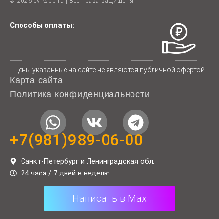
© 2026 evikspb.ru | Все права защищены
Способы оплаты:
Цены указанные на сайте не являются публичной офертой
Карта сайта
Политика конфиденциальности
W
V
T
h
k
e
+7(981)989-06-00
a
l
t
e
Санкт-Петербург и Ленинградская обл.
24 часа / 7 дней в неделю
s
g
a
r
Написать в Max
p
a