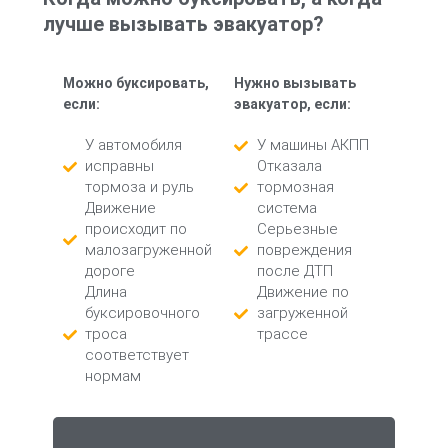
лучше вызывать эвакуатор?
Можно буксировать,
Нужно вызывать
если:
эвакуатор, если:
У автомобиля
У машины АКПП
исправны
Отказала
тормоза и руль
тормозная
Движение
система
происходит по
Серьезные
малозагруженной
повреждения
дороге
после ДТП
Длина
Движение по
буксировочного
загруженной
троса
трассе
соответствует
нормам