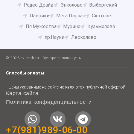
Родео Драйв
Энколово
Выборгский
Лаврики
Мега Парнас
Скотное
Пл.Мужества
Мурино
Кузьмолово
пр.Науки
Лесколово
© 2026 evikspb.ru | Все права защищены
Способы оплаты:
Цены указанные на сайте не являются публичной офертой
Карта сайта
Политика конфиденциальности
W
V
T
h
k
e
+7(981)989-06-00