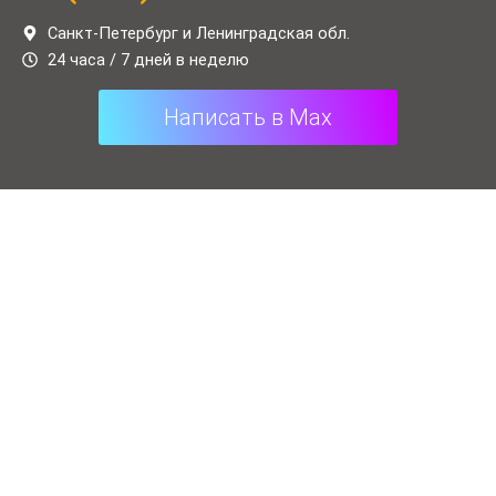
a
l
t
e
Санкт-Петербург и Ленинградская обл.
24 часа / 7 дней в неделю
s
g
a
r
Написать в Max
p
a
p
m