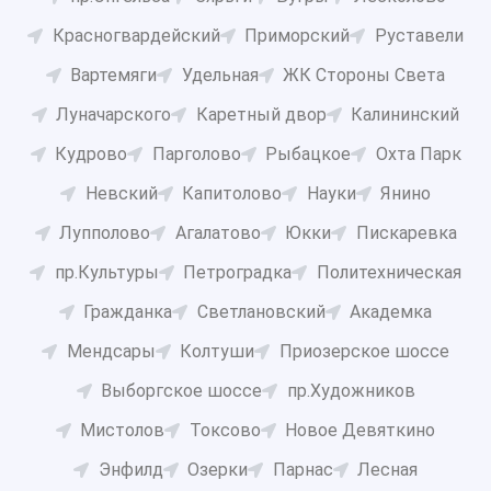
Красногвардейский
Приморский
Руставели
Вартемяги
Удельная
ЖК Стороны Света
Луначарского
Каретный двор
Калининский
Кудрово
Парголово
Рыбацкое
Охта Парк
Невский
Капитолово
Науки
Янино
Лупполово
Агалатово
Юкки
Пискаревка
пр.Культуры
Петроградка
Политехническая
Гражданка
Светлановский
Академка
Мендсары
Колтуши
Приозерское шоссе
Выборгское шоссе
пр.Художников
Мистолов
Токсово
Новое Девяткино
Энфилд
Озерки
Парнас
Лесная