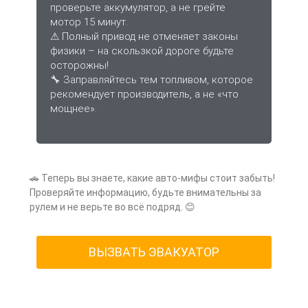
проверьте аккумулятор, а не грейте
мотор 15 минут.
⚠ Полный привод не отменяет законы
физики – на скользкой дороге будьте
осторожны!
🔧 Заправляйтесь тем топливом, которое
рекомендует производитель, а не «что
мощнее».
🚗 Теперь вы знаете, какие авто-мифы стоит забыть!
Проверяйте информацию, будьте внимательны за
рулем и не верьте во всё подряд. 😊
ВЫЗВАТЬ ЭВАКУАТОР