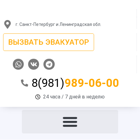
Перейти
к
содержимому
г. Санкт-Петербург и Ленинградская обл.
ВЫЗВАТЬ ЭВАКУАТОР
W
V
T
h
k
e
a
l
8(981)
989-06-00
t
e
s
g
a
r
24 часа / 7 дней в неделю
p
a
p
m