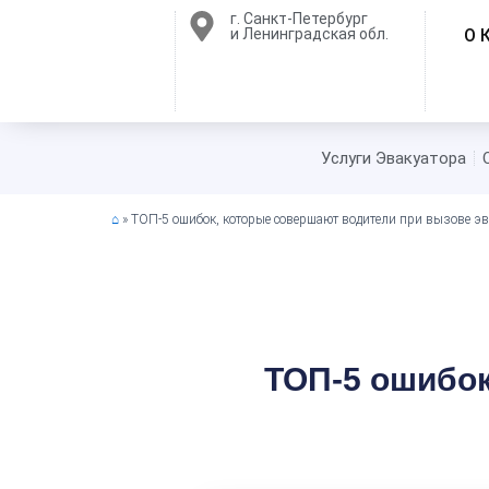
Перейти
г. Санкт-Петербург
и Ленинградская обл.
О 
к
содержимому
Услуги Эвакуатора
⌂
»
ТОП-5 ошибок, которые совершают водители при вызове эв
ТОП-5 ошибок