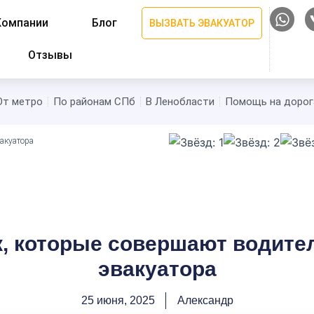
W
Компании
Блог
ВЫЗВАТЬ ЭВАКУАТОР
h
a
Отзывы
t
s
a
От метро
По районам СПб
В Ленобласти
Помощь на дорог
p
p
акуатора
, которые совершают водите
эвакуатора
25 июня, 2025
Александр