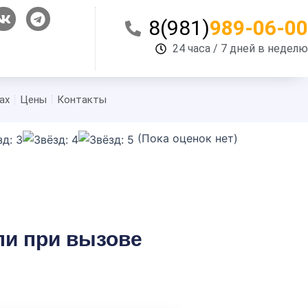
V
T
8(981)
989-06-00
k
e
l
24 часа / 7 дней в неделю
e
g
r
ах
Цены
Контакты
a
m
(Пока оценок нет)
ли при вызове