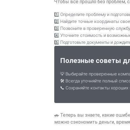
Чтобы всё прошло без проблем, с
1️⃣ Определите проблему и подготов
2️⃣ Найдите точные координаты сво
3️⃣ Позвоните в проверенную службу
4️⃣ Уточните стоимость и возможны
5️⃣ Подготовьте документы и дождит
Полезные советы дл
💡 Выбирайте проверенные компа
🛠 Всегда уточняйте полный спис
📞 Сохраняйте контакты хороших 
🚗 Теперь вы знаете, какие ошиб
можно сэкономить деньги, время