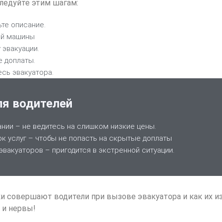
ледуйте этим шагам:
ьте описание.
ей машины
 эвакуации.
е доплаты.
есь эвакуатора.
я водителей
нии – не ведитесь на слишком низкие цены.
ок услуг – чтобы не попасть на скрытые доплаты
эвакуаторов – пригодится в экстренной ситуации.
ки совершают водители при вызове эвакуатора и как их и
 и нервы!