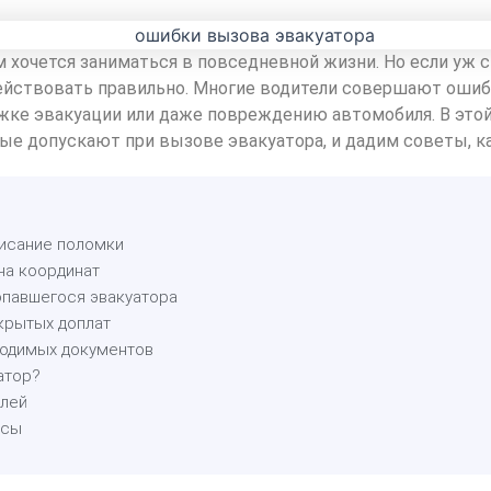
м хочется заниматься в повседневной жизни. Но если уж с
действовать правильно. Многие водители совершают ошиб
жке эвакуации или даже повреждению автомобиля. В этой
е допускают при вызове эвакуатора, и дадим советы, ка
писание поломки
ча координат
опавшегося эвакуатора
скрытых доплат
ходимых документов
атор?
елей
осы