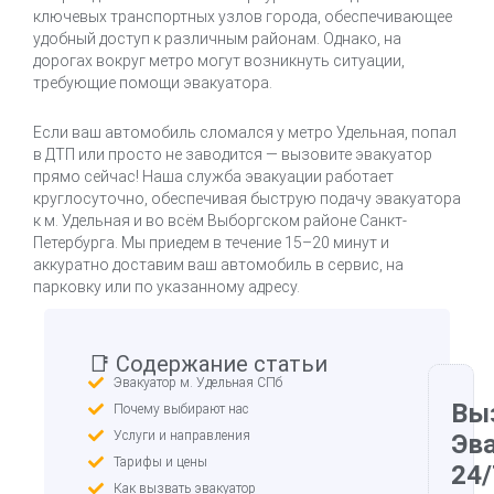
ключевых транспортных узлов города, обеспечивающее
удобный доступ к различным районам. Однако, на
дорогах вокруг метро могут возникнуть ситуации,
требующие помощи эвакуатора.
Если ваш автомобиль сломался у метро Удельная, попал
в ДТП или просто не заводится — вызовите эвакуатор
прямо сейчас! Наша служба эвакуации работает
круглосуточно, обеспечивая быструю подачу эвакуатора
к м. Удельная и во всём Выборгском районе Санкт-
Петербурга. Мы приедем в течение 15–20 минут и
аккуратно доставим ваш автомобиль в сервис, на
парковку или по указанному адресу.
📑 Содержание статьи
Эвакуатор м. Удельная СПб
Вы
Почему выбирают нас
Услуги и направления
Эв
Тарифы и цены
24/
Как вызвать эвакуатор