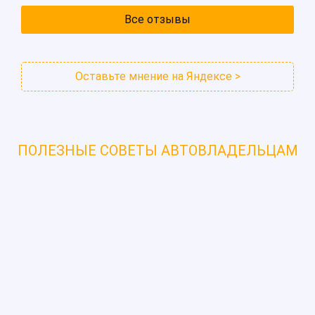
Все отзывы
Оставьте мнение на Яндексе >
ПОЛЕЗНЫЕ СОВЕТЫ АВТОВЛАДЕЛЬЦАМ
⚡Уточняйте точку подачи
максимально точно.
Назовите диспетчеру ориентиры — например, «у метро
Удельная, выход к проспекту Энгельса». Это ускорит
подачу эвакуатора.
⚡Сообщите тип авто и поломку.
От этого зависит, какой эвакуатор приедет — с
платформой, лебёдкой или подкатом.