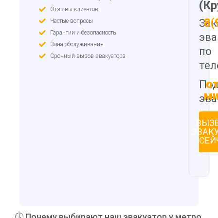
(Кр
Отзывы клиентов
8(
Зак
Частые вопросы
Гарантии и безопасность
эва
Зона обслуживания
по
Срочный вызов эвакуатора
тел
от
Под
ми
эва
ВЫЗ
ЭВАК
СЕЙ
🕓 Почему выбирают наш эвакуатор у метро