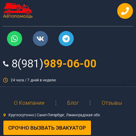
Перейти
к
содержимому
W
V
T
h
k
e
a
l
t
e
8(981)
989-06-00
s
g
a
r
p
a
24 часа / 7 дней в неделю
p
m
О Компании
Блог
Отзывы
Круглосуточно | Санкт-Петербург, Ленинградская обл.
СРОЧНО ВЫЗВАТЬ ЭВАКУАТОР