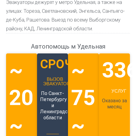
Эвакуаторы дежурят у метро Удельная, а также на
улицах: Тореза, Светлановский, Энгельса, Сантьяго-
де-Куба, Рашетова. Выезд по всему Выборгскому
району, КАД, Ленинградской области.
Автопомощь м Удельная
СРОЧНЫЙ
~
~
33
ВЫЗОВ
ЭВАКУАТОРА
20
75
УСЛУГ
По Санкт-
Петербургу
Оказано за
и
месяц
Ленинградской
~
~
области