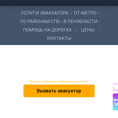
УСЛУГИ ЭВАКУАТОРА
ОТ МЕТРО
ПО РАЙОНАМ СПБ
В ЛЕНОБЛАСТИ
ПОМОЩЬ НА ДОРОГАХ
ЦЕНЫ
КОНТАКТЫ
Эвакуатор М. Удельная
СПб
Быстро и Дёшево поможем на дороге!
На
в
Вызвать эвакуатор
Max
Напи
в M