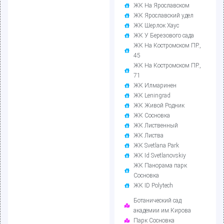
ЖК На Ярославском
ЖК Ярославский удел
ЖК Шерлок Хаус
ЖК У Березового сада
ЖК На Костромском ПР.,
45
ЖК На Костромском ПР.,
71
ЖК Илмаринен
ЖК Leningrad
ЖК Живой Родник
ЖК Сосновка
ЖК Лиственный
ЖК Листва
ЖК Svetlana Park
ЖК Id Svetlanovskiy
ЖК Панорама парк
Сосновка
ЖК ID Polytech
Ботанический сад
академии им.Кирова
Парк Сосновка