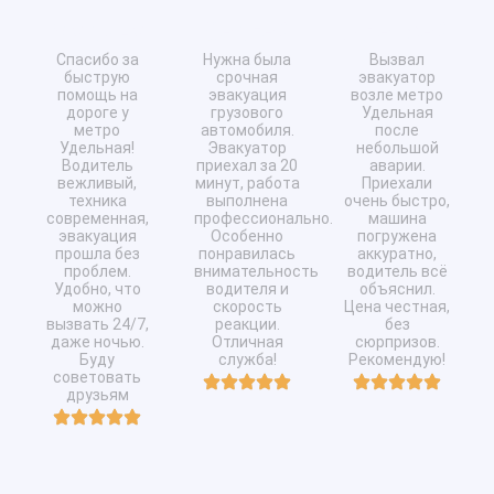
Марина
Сергей
Алексей
Спасибо за
Нужна была
Вызвал
быструю
срочная
эвакуатор
помощь на
эвакуация
возле метро
дороге у
грузового
Удельная
метро
автомобиля.
после
Удельная!
Эвакуатор
небольшой
Водитель
приехал за 20
аварии.
вежливый,
минут, работа
Приехали
техника
выполнена
очень быстро,
современная,
профессионально.
машина
эвакуация
Особенно
погружена
прошла без
понравилась
аккуратно,
проблем.
внимательность
водитель всё
Удобно, что
водителя и
объяснил.
можно
скорость
Цена честная,
вызвать 24/7,
реакции.
без
даже ночью.
Отличная
сюрпризов.
Буду
служба!
Рекомендую!
советовать
друзьям