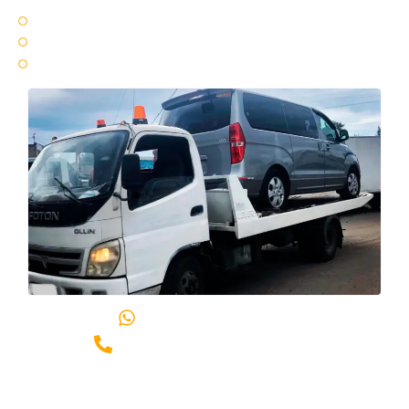
Круглосуточно 24 / 7 🌞🌚
25 минут ⏳ среднее время подачи эвакуатора
Срочный ⚡ вызов эвакуатора по Санкт-Петербургу и области
Написать в WhatsApp
Позвонить +7(981)989-06-00