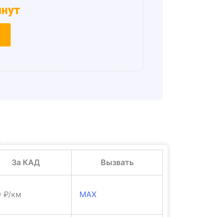
инут
и
За КАД
Вызвать
0 ₽/км
MAX