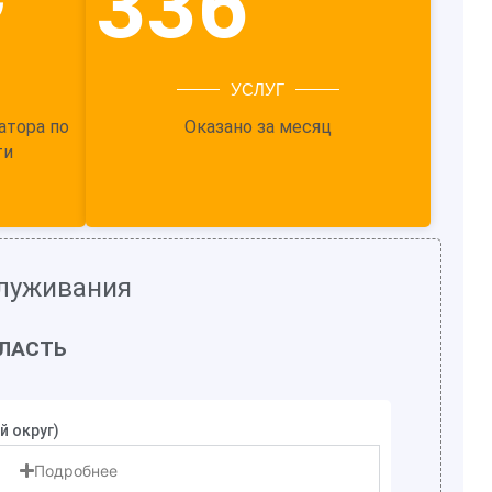
~
336
УСЛУГ
атора по
Оказано за месяц
ти
служивания
ЛАСТЬ
 округ)
Подробнее