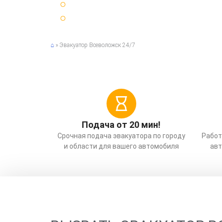
25 минут ⏳ среднее время подачи эвакуатора
Срочный ⚡ вызов эвакуатора по Санкт-Петербур
⌂
»
Эвакуатор Всеволожск 24/7
Подача от 20 мин!
Срочная подача эвакуатора по городу
Работ
и области для вашего автомобиля
авт