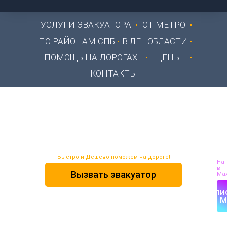
УСЛУГИ ЭВАКУАТОРА
ОТ МЕТРО
ПО РАЙОНАМ СПБ
В ЛЕНОБЛАСТИ
ПОМОЩЬ НА ДОРОГАХ
ЦЕНЫ
КОНТАКТЫ
Эвакуатор Щеглово
24/7
Быстро и Дёшево поможем на дороге!
На
в
Вызвать эвакуатор
Max
Напи
в M