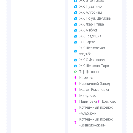
ЖК Green Grace
ЖК Пузатино
ЖК Алгоритм
ЖК По ул. Щеглова
ЖК Жар-Птица
ЖК Азбука
ЖК Традиция
ЖК Терзо
ЖК Щегловская
усадьба
ЖК С Фонтаном
ЖК Щеглово Парк
ТЦ Щеглово
Каменка
Кирпичный Завод
Малая Романовка
Минулово
Плинтовка
Щеглово
Коттеджный посёлок
«Альбион»
Коттеджный посёлок
«Всеволожский»