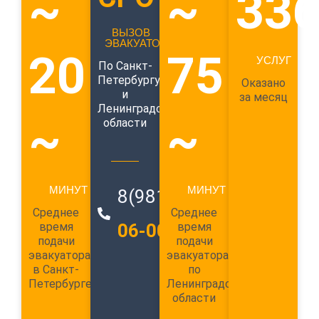
~
~
33
ВЫЗОВ
ЭВАКУАТОРА
20
75
УСЛУГ
По Санкт-
Петербургу
Оказано
и
за месяц
Ленинградской
~
~
области
МИНУТ
МИНУТ
8(981)
989-
Среднее
Среднее
время
06-00
время
подачи
подачи
эвакуатора
эвакуатора
в Санкт-
по
Петербурге
Ленинградской
области