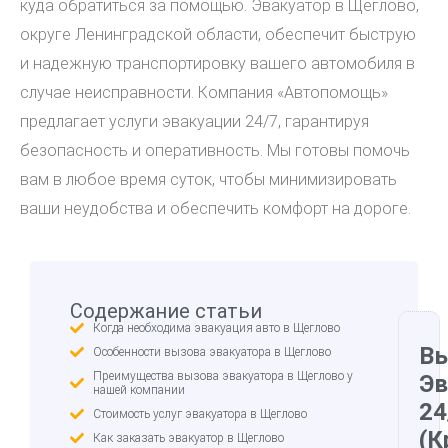
куда обратиться за помощью. Эвакуатор в Щеглово,
округе Ленинградской области, обеспечит быструю
и надежную транспортировку вашего автомобиля в
случае неисправности. Компания «Автопомощь»
предлагает услуги эвакуации 24/7, гарантируя
безопасность и оперативность. Мы готовы помочь
вам в любое время суток, чтобы минимизировать
ваши неудобства и обеспечить комфорт на дороге.
Содержание статьи
Когда необходима эвакуация авто в Щеглово
В
Особенности вызова эвакуатора в Щеглово
Преимущества вызова эвакуатора в Щеглово у
Эв
нашей компании
24
Стоимость услуг эвакуатора в Щеглово
(К
Как заказать эвакуатор в Щеглово