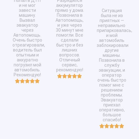
Попал в ДТП
Разрядился
Ивановна
и не мог
аккумулятор
завести
прямо у дома.
Ситуация
машину.
Позвонила в
была не из
Вызвал
Автопомощь,
приятных —
эвакуатор
и уже через
неправильно
через
30 минут мне
припарковалась,
Автопомощь.
помогли. Все
и мой
Очень быстро
сделали
автомобиль
отреагировали,
быстро и без
заблокировали
водитель был
лишних
другие
опытным и
вопросов.
машины.
аккуратно
Отличный
Позвонила в
погрузил мой
сервис,
службу
автомобиль.
рекомендую!
эвакуации, и
Рекомендую!
оператор
очень быстро
помог мне с
решением
проблемы.
Эвакуатор
приехал
оперативно,
большое
спасибо!