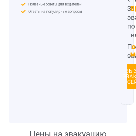
Полезные советы для водителей
8
За
Ответы на популярные вопросы
эв
по
те
о
По
м
эв
ВЫ
ЭВА
СЕ
Цены на эвакуацию