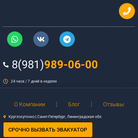
Перейти
к
содержимому
W
V
T
h
k
e
a
l
t
e
8(981)
989-06-00
s
g
a
r
p
a
24 часа / 7 дней в неделю
p
m
О Компании
Блог
Отзывы
Круглосуточно | Санкт-Петербург, Ленинградская обл.
СРОЧНО ВЫЗВАТЬ ЭВАКУАТОР