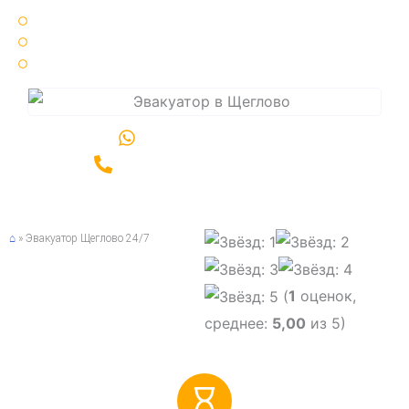
Круглосуточно 24 / 7 🌞🌚
25 минут ⏳ среднее время подачи эвакуатора
Срочный ⚡ вызов эвакуатора по Санкт-Петербургу и области
Написать в WhatsApp
Позвонить +7(981)989-06-00
⌂
»
Эвакуатор Щеглово 24/7
(
1
оценок,
среднее:
5,00
из 5)